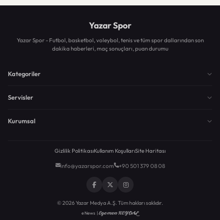
Yazar Spor
Yazar Spor - Futbol, basketbol, voleybol, tenis ve tüm spor dallarından son
dakika haberleri, maç sonuçları, puan durumu
Kategoriler
Servisler
Kurumsal
Gizlilik Politikası
Kullanım Koşulları
Site Haritası
info@yazarspor.com
+90 501 379 08 08
© 2026 Yazar Medya A.Ş. Tüm hakları saklıdır.
Egemen KEYDAL
eNews |