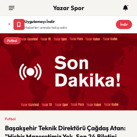
Yazar Spor
Uygulamayı İndir
İndir
Haberleri anında takip edin
Futbol
Futbol
Başakşehir Teknik Direktörü Çağdaş Atan:
"Hiçbir Mazeretimiz Yok, Son 24 Biletini