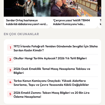
Serdar Ortaç hastaneye
‘Çerçeve yasa’ teklifi TBMM
Ter
kaldırıldı iddialarına yanıt verdi:
Adalet Komisyonu’nda
kri
“Rutin tedavim için buradayım”
görüşülüyor
tek
gör
EN ÇOK OKUNANLAR
1972 İrlanda Fotoğrafı Yeniden Gündemde Sevgilisi İçin Silaha
1
Sarılan Kadın Kimdir?
Okullar Hangi Tarihte Açılacak? 2026 Yılı Tatil Bilgileri
2
2026 Ocak Emeklilik Temel Maaş Hesaplama Tablosu ve
3
Bilgileri
Torba Kanun Komisyonu Onayladı: Yüksek Aidatlara
4
Sınırlama, Tapu ve Çevre Yasasında Köklü Değişiklikler
2026 Emekli Zammı: Taban Maaş Bilgileri ve 20 Bin Lira
5
Ödeme Hesaplama!