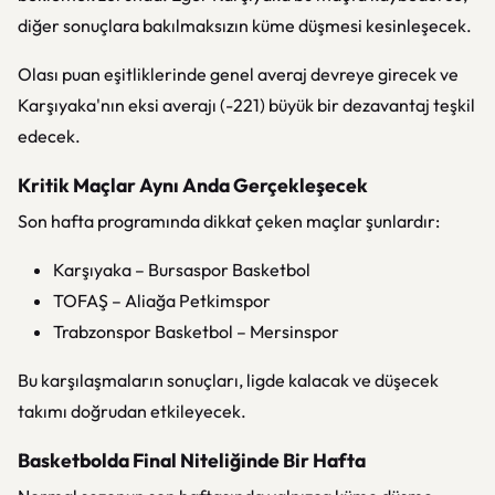
diğer sonuçlara bakılmaksızın küme düşmesi kesinleşecek.
Olası puan eşitliklerinde genel averaj devreye girecek ve
Karşıyaka'nın eksi averajı (-221) büyük bir dezavantaj teşkil
edecek.
Kritik Maçlar Aynı Anda Gerçekleşecek
Son hafta programında dikkat çeken maçlar şunlardır:
Karşıyaka – Bursaspor Basketbol
TOFAŞ
– Aliağa Petkimspor
Trabzonspor Basketbol
– Mersinspor
Bu karşılaşmaların sonuçları, ligde kalacak ve düşecek
takımı doğrudan etkileyecek.
Basketbolda Final Niteliğinde Bir Hafta