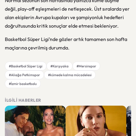
Normal sezonun son haftasında yalnızca küme düşme
değil, play-off eşleşmeleri de netleşecek. Üst sıralarda yer
alan ekiplerin Avrupa kupaları ve şampiyonluk hedefleri
doğrultusunda kritik sonuçlar elde etmesi bekleniyor.
Basketbol Süper Ligi’nde gözler artık tamamen son hafta
maçlarına çevrilmiş durumda.
#Basketbol Süper Ligi
#Karşıyaka
#Mersinspor
#Aliağa Petkimspor
#kümede kalma mücadelesi
#İzmir basketbolu
İLGILI HABERLER