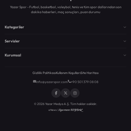
Yazar Spor - Futbol, basketbol, voleybol, tenis ve tüm spor dallarından son
dakika haberleri, maç sonuçları, puan durumu
Kategoriler
Servisler
Kurumsal
Gizlilik Politikası
Kullanım Koşulları
Site Haritası
info@yazarspor.com
+90 501 379 08 08
© 2026 Yazar Medya A.Ş. Tüm hakları saklıdır.
Egemen KEYDAL
eNews |