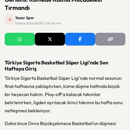
Tırmandı
Yazar Spor
Y
8 Mayıs 2026 08:00 · 2 dk okuma
Türkiye Sigorta Basketbol Süper Ligi'nde Son
Haftaya Giriş
Türkiye Sigorta Basketbol Süper Ligi'nde normal sezonun
final haftasına yaklaşılırken, küme düşme hattında büyük
bir heyecan hakim. Play-off'a kalacak takımlar
belirlenirken, ligden ayrılacak ikinci takımın bu hafta sonu
netleşmesi bekleniyor.
Daha önce
Onvo Büyükçekmece Basketbol
’un düşmesi