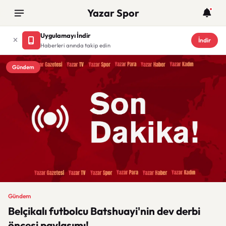
Yazar Spor
Uygulamayı İndir
İndir
Haberleri anında takip edin
Gündem
Gündem
Belçikalı futbolcu Batshuayi'nin dev derbi
öncesi paylaşımı!