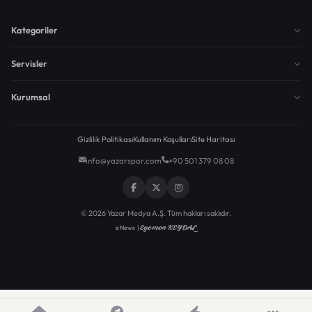
Kategoriler
Servisler
Kurumsal
Gizlilik Politikası
Kullanım Koşulları
Site Haritası
info@yazarspor.com
+90 501 379 08 08
© 2026 Yazar Medya A.Ş. Tüm hakları saklıdır.
Egemen KEYDAL
eNews |