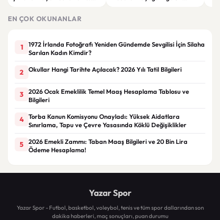
Sözleşme limitleri değişti
siparişler 100 bini geçti
ser
göre
EN ÇOK OKUNANLAR
1972 İrlanda Fotoğrafı Yeniden Gündemde Sevgilisi İçin Silaha
1
Sarılan Kadın Kimdir?
Okullar Hangi Tarihte Açılacak? 2026 Yılı Tatil Bilgileri
2
2026 Ocak Emeklilik Temel Maaş Hesaplama Tablosu ve
3
Bilgileri
Torba Kanun Komisyonu Onayladı: Yüksek Aidatlara
4
Sınırlama, Tapu ve Çevre Yasasında Köklü Değişiklikler
2026 Emekli Zammı: Taban Maaş Bilgileri ve 20 Bin Lira
5
Ödeme Hesaplama!
Yazar Spor
Yazar Spor - Futbol, basketbol, voleybol, tenis ve tüm spor dallarından son
dakika haberleri, maç sonuçları, puan durumu