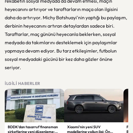
rekabetin sosyal medyada da devam etmesi, maçın
heyecanını artırıyor ve taraftarların maça olan ilgisini
daha da artırıyor. Michy Batshuayi'nin yaptığı bu paylaşım,
derbinin heyecanını artıran detaylardan sadece biri.
Taraftarlar, maç gününü heyecanla beklerken, sosyal
medyada da takımlarını desteklemek için paylaşımlar
yapmaya devam ediyor. Bu tarz etkileşimler, futbolun
sosyal medyadaki gücünü bir kez daha gözler önüne
seriyor.
İLGILI HABERLER
BDDK’dan tasarruf finansman
Xiaomi’nin yeni SUV
Fati
şirketlerine yeni düzenleme:
modellerine yoğun ilgi: Ön
Beş