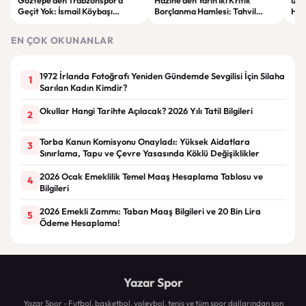
Göztepe’den Trabzonspor’a
Hazine’den Yarın İki Kritik
İzm
Geçit Yok: İsmail Köybaşı
Borçlanma Hamlesi: Tahvil
Hed
Jübilesinde Kazanan İzmir Ekibi
İhalesi ve Kira Sertifikası Satışı
Sul
Oldu
Yapılacak
EN ÇOK OKUNANLAR
1972 İrlanda Fotoğrafı Yeniden Gündemde Sevgilisi İçin Silaha
1
Sarılan Kadın Kimdir?
Okullar Hangi Tarihte Açılacak? 2026 Yılı Tatil Bilgileri
2
Torba Kanun Komisyonu Onayladı: Yüksek Aidatlara
3
Sınırlama, Tapu ve Çevre Yasasında Köklü Değişiklikler
2026 Ocak Emeklilik Temel Maaş Hesaplama Tablosu ve
4
Bilgileri
2026 Emekli Zammı: Taban Maaş Bilgileri ve 20 Bin Lira
5
Ödeme Hesaplama!
Yazar Spor
Yazar Spor - Futbol, basketbol, voleybol, tenis ve tüm spor dallarından son