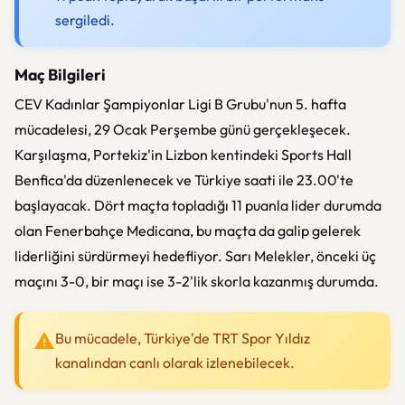
sergiledi.
Maç Bilgileri
CEV Kadınlar Şampiyonlar Ligi B Grubu'nun 5. hafta
mücadelesi, 29 Ocak Perşembe günü gerçekleşecek.
Karşılaşma, Portekiz'in Lizbon kentindeki Sports Hall
Benfica'da düzenlenecek ve Türkiye saati ile 23.00'te
başlayacak. Dört maçta topladığı 11 puanla lider durumda
olan Fenerbahçe Medicana, bu maçta da galip gelerek
liderliğini sürdürmeyi hedefliyor. Sarı Melekler, önceki üç
maçını 3-0, bir maçı ise 3-2'lik skorla kazanmış durumda.
Bu mücadele, Türkiye'de TRT Spor Yıldız
kanalından canlı olarak izlenebilecek.