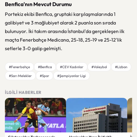
Benfica'nın Mevcut Durumu
Portekiz ekibi Benfica, gruptaki karşılaşmalarında 1
galibiyet ve 3 mağlubiyet alarak 2 puanla son sırada
bulunuyor. İki takım arasında İstanbul'da gerçekleşen ilk
maçta Fenerbahçe Medicana, 25-18, 25-19 ve 25-12'lik
setlerle 3-0 galip gelmişti.
#Fenerbahçe
#Benfica
#CEV Kadınlar
#Voleybol
#Lizbon
#Sarı Melekler
#Spor
#Şampiyonlar Ligi
İLGILI HABERLER