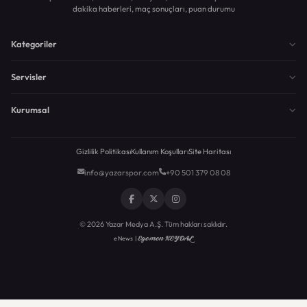
dakika haberleri, maç sonuçları, puan durumu
Kategoriler
Servisler
Kurumsal
Gizlilik Politikası
Kullanım Koşulları
Site Haritası
info@yazarspor.com
+90 501 379 08 08
© 2026 Yazar Medya A.Ş. Tüm hakları saklıdır.
Egemen KEYDAL
eNews |