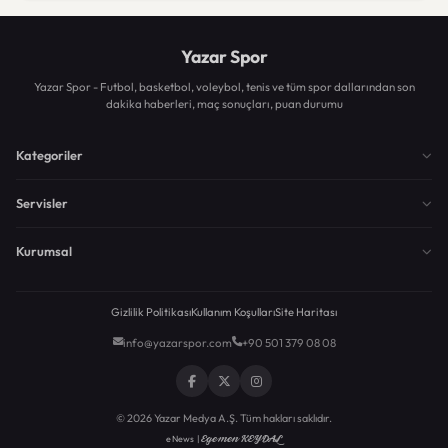
Yazar Spor
Yazar Spor - Futbol, basketbol, voleybol, tenis ve tüm spor dallarından son
dakika haberleri, maç sonuçları, puan durumu
Kategoriler
Servisler
Kurumsal
Gizlilik Politikası
Kullanım Koşulları
Site Haritası
info@yazarspor.com
+90 501 379 08 08
© 2026 Yazar Medya A.Ş. Tüm hakları saklıdır.
Egemen KEYDAL
eNews |