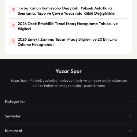
Torba Kanun Komisyonu Onayladı: Yüksek Aidatlara
3
Sınırlama, Tapu ve Çevre Yasasında Köklü Değişiklikler
2026 Ocak Emeklilik Temel Maaş Hesaplama Tablosu ve
4
Bilgileri
2026 Emekli Zammı: Taban Maaş Bilgileri ve 20 Bin Lira
5
Ödeme Hesaplama!
Yazar Spor
Yazar Spor - Futbol, basketbol, voleybol, tenis ve tüm spor dallarından son
dakika haberleri, maç sonuçları, puan durumu
Kategoriler
Servisler
Kurumsal