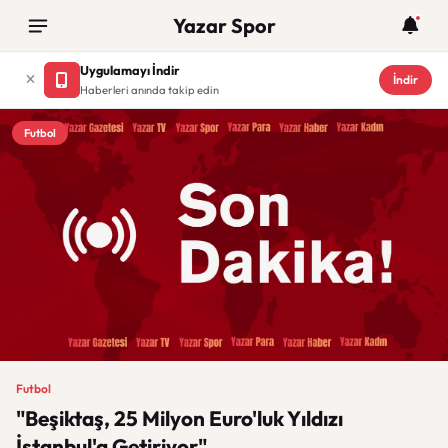
Yazar Spor
Uygulamayı İndir
İndir
Haberleri anında takip edin
Futbol
Futbol
"Beşiktaş, 25 Milyon Euro'luk Yıldızı
İstanbul'a Getiriyor"