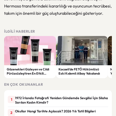
Hermoso transferindeki kararlılığı ve oyuncunun tecrübesi,
takım için önemli bir güç oluşturabileceğini gösteriyor.
İLGILI HABERLER
Gözenekleri Gizleyen ve Cildi
Kocaeli’de FETÖ Hükümlüsü
Man
Pürüzsüzleştiren En Etkili
Eski Kıdemli Albay Yakalandı
Yaş
Makyaj Bazı Önerileri
EN ÇOK OKUNANLAR
1972 İrlanda Fotoğrafı Yeniden Gündemde Sevgilisi İçin Silaha
1
Sarılan Kadın Kimdir?
Okullar Hangi Tarihte Açılacak? 2026 Yılı Tatil Bilgileri
2