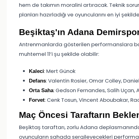
hem de takımın moralini artıracak. Teknik soru
planları hazırladığı ve oyuncularını en iyi şekilde
Beşiktaş'ın Adana Demirspo
Antrenmanlarda gösterilen performanslara bak
muhtemel 11’i şu şekilde olabilir:
: Mert Günok
Kaleci
: Valentin Rosier, Omar Colley, Dani
Defans
: Gedson Fernandes, Salih Uçan,
Orta Saha
: Cenk Tosun, Vincent Aboubakar, Ra
Forvet
Maç Öncesi Taraftarın Beklen
Beşiktaş taraftarı, zorlu Adana deplasmanında
oyuncuların sahada sergileyecekleri performans,