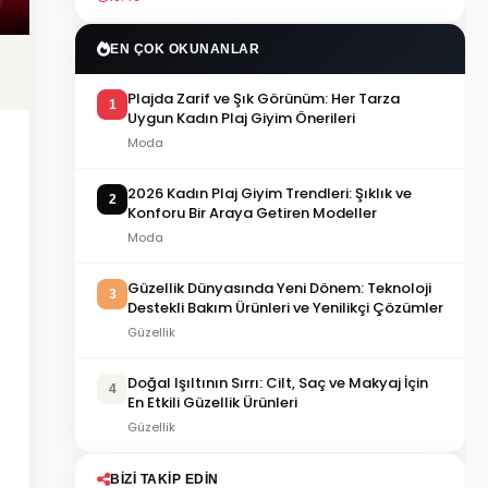
EN ÇOK OKUNANLAR
Plajda Zarif ve Şık Görünüm: Her Tarza
1
Uygun Kadın Plaj Giyim Önerileri
Moda
2026 Kadın Plaj Giyim Trendleri: Şıklık ve
2
Konforu Bir Araya Getiren Modeller
Moda
Güzellik Dünyasında Yeni Dönem: Teknoloji
3
Destekli Bakım Ürünleri ve Yenilikçi Çözümler
Güzellik
Doğal Işıltının Sırrı: Cilt, Saç ve Makyaj İçin
4
En Etkili Güzellik Ürünleri
Güzellik
BIZI TAKIP EDIN