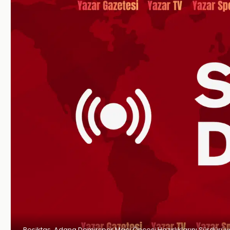
Beşiktaş, Adana Demirspor Maçı Öncesi Hazırlıklarını Sürdürüy