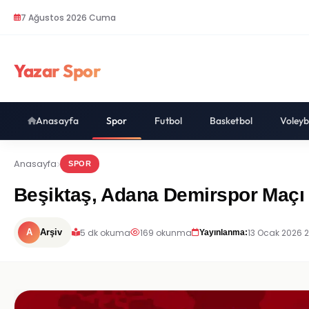
7 Ağustos 2026 Cuma
Yazar Spor
Anasayfa
Spor
Futbol
Basketbol
Voleyb
Anasayfa
SPOR
Beşiktaş, Adana Demirspor Maçı Ö
5 dk okuma
169 okunma
13 Ocak 2026 
A
Arşiv
Yayınlanma: