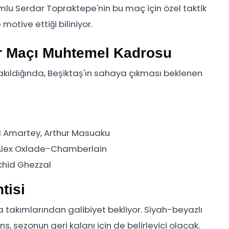
mlu Serdar Topraktepe'nin bu maç için özel taktik
 motive ettiği biliniyor.
r Maçı Muhtemel Kadrosu
ıldığında, Beşiktaş'ın sahaya çıkması beklenen
el Amartey, Arthur Masuaku
 Alex Oxlade-Chamberlain
chid Ghezzal
tisi
 takımlarından galibiyet bekliyor. Siyah-beyazlı
 sezonun geri kalanı için de belirleyici olacak.