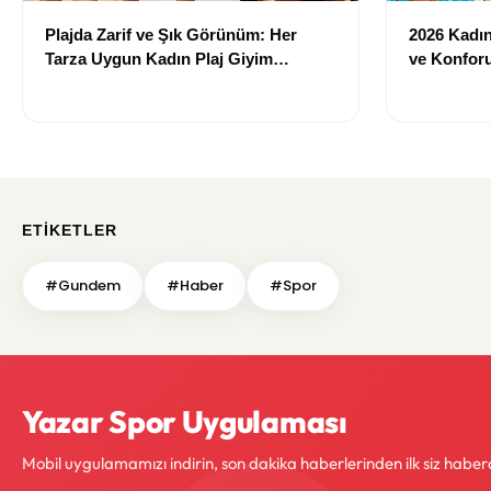
Plajda Zarif ve Şık Görünüm: Her
2026 Kadın 
Tarza Uygun Kadın Plaj Giyim
ve Konforu
Önerileri
Modeller
ETIKETLER
#Gundem
#Haber
#Spor
Yazar Spor Uygulaması
Mobil uygulamamızı indirin, son dakika haberlerinden ilk siz haber