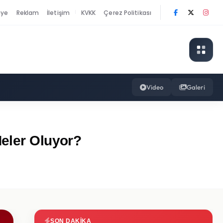
nye
Reklam
İletişim
KVKK
Çerez Politikası
|
Video
Galeri
Neler Oluyor?
SON DAKIKA