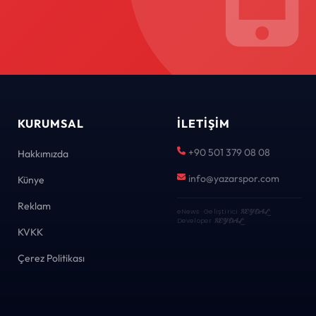
KURUMSAL
İLETIŞIM
+90 501 379 08 08
Hakkımızda
info@yazarspor.com
Künye
Reklam
eNews · Geliştirici
KEYDAL
·
Developer
KEYDAL
KVKK
Çerez Politikası