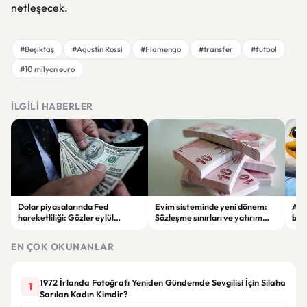
netleşecek.
#Beşiktaş
#Agustín Rossi
#Flamengo
#transfer
#futbol
#10 milyon euro
İLGILI HABERLER
Dolar piyasalarında Fed
Evim sisteminde yeni dönem:
Alta
hareketliliği: Gözler eylül
Sözleşme sınırları ve yatırım
bell
ayındaki faiz kararında
kuralları değişti
Bil
duy
EN ÇOK OKUNANLAR
1972 İrlanda Fotoğrafı Yeniden Gündemde Sevgilisi İçin Silaha
1
Sarılan Kadın Kimdir?