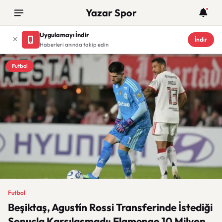
Yazar Spor
Uygulamayı İndir
İndir
Haberleri anında takip edin
Futbol
Futbol
Beşiktaş, Agustín Rossi Transferinde İstediği
Sonuçla Karşılaşmadı: Flamengo 10 Milyon