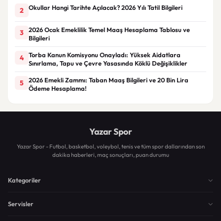
Okullar Hangi Tarihte Açılacak? 2026 Yılı Tatil Bilgileri
2
2026 Ocak Emeklilik Temel Maaş Hesaplama Tablosu ve
3
Bilgileri
Torba Kanun Komisyonu Onayladı: Yüksek Aidatlara
4
Sınırlama, Tapu ve Çevre Yasasında Köklü Değişiklikler
2026 Emekli Zammı: Taban Maaş Bilgileri ve 20 Bin Lira
5
Ödeme Hesaplama!
Yazar Spor
Yazar Spor - Futbol, basketbol, voleybol, tenis ve tüm spor dallarından son
dakika haberleri, maç sonuçları, puan durumu
Kategoriler
Servisler