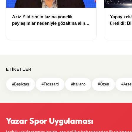
Aziz Yıldırım’ın kızına yönelik
Yapay zekâ 
paylaşımlar nedeniyle gözaltına alınan
üretildi: Bi
şüpheli için tutuklama talebi
ETIKETLER
#Beşiktaş
#Trossard
#Italiano
#Özen
#Arse
Yazar Spor Uygulaması
Mobil uygulamamızı indirin, son dakika haberlerinden ilk siz haber