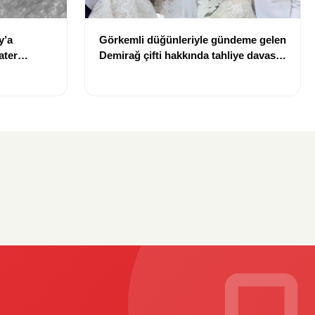
y’a
Görkemli düğünleriyle gündeme gelen
ater
Demirağ çifti hakkında tahliye davası
iddiası