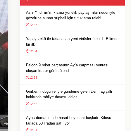
Aziz Yıldırım’ın kızına yönelik paylaşımlar nedeniyle
gözaltına alınan şüpheli için tutuklama talebi
12:37
Yapay zekâ ile tasarlanan yeni virüsler üretildi: Bilimde
bir ilk
12:34
Falcon 9 roket parçasının Ay’a çarpması sonrası
oluşan krater görüntülendi
12:33
Görkemli düğünleriyle gündeme gelen Demirağ çifti
hakkında tahliye davası iddiası
12:32
Ayaş domatesinde hasat heyecanı başladı: Kilosu
tarlada 50 liradan satılıyor
12:31