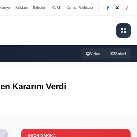
Künye
Reklam
İletişim
KVKK
Çerez Politikası
|
Video
Galeri
zen Kararını Verdi
SON DAKIKA