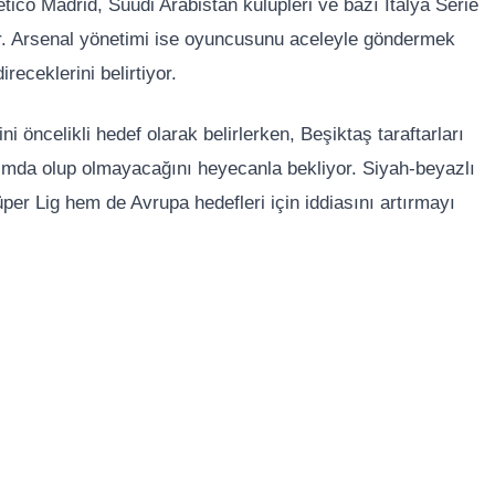
etico Madrid, Suudi Arabistan kulüpleri ve bazı İtalya Serie
yor. Arsenal yönetimi ise oyuncusunu aceleyle göndermek
receklerini belirtiyor.
 öncelikli hedef olarak belirlerken, Beşiktaş taraftarları
ımda olup olmayacağını heyecanla bekliyor. Siyah-beyazlı
per Lig hem de Avrupa hedefleri için iddiasını artırmayı