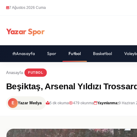
7 Ağustos 2026 Cuma
Yazar Spor
Anasayfa
Spor
Futbol
Basketbol
Voleyb
Anasayfa
FUTBOL
Beşiktaş, Arsenal Yıldızı Trossard
E
Yazar Medya
5 dk okuma
479 okunma
Yayınlanma:
9 Haziran 