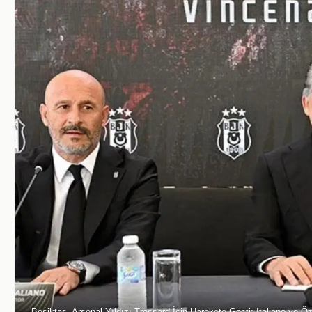
Beşiktaş, Arsenal Yıldızı Trossard İçin Harekete Geçti: Italiano ve Ö