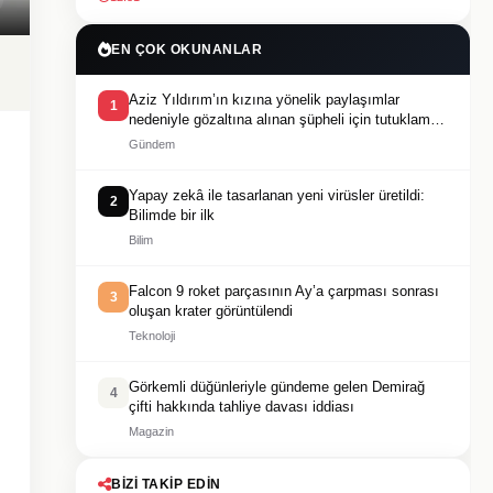
EN ÇOK OKUNANLAR
Aziz Yıldırım’ın kızına yönelik paylaşımlar
1
nedeniyle gözaltına alınan şüpheli için tutuklama
talebi
Gündem
Yapay zekâ ile tasarlanan yeni virüsler üretildi:
2
Bilimde bir ilk
Bilim
Falcon 9 roket parçasının Ay’a çarpması sonrası
3
oluşan krater görüntülendi
Teknoloji
Görkemli düğünleriyle gündeme gelen Demirağ
4
çifti hakkında tahliye davası iddiası
Magazin
BIZI TAKIP EDIN