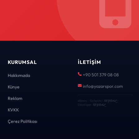
KURUMSAL
İLETIŞIM
+90 501 379 08 08
Hakkımızda
info@yazarspor.com
Künye
Reklam
KEYDAL
eNews · Geliştirici
·
KEYDAL
Developer
KVKK
Çerez Politikası