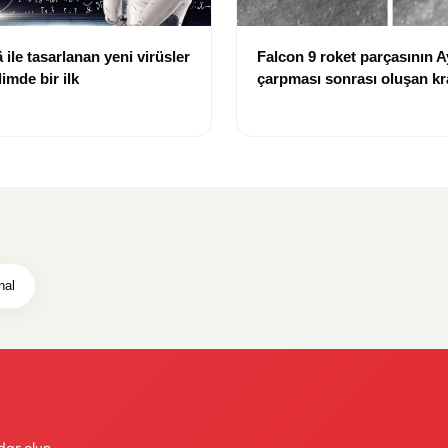
ile tasarlanan yeni virüsler
Falcon 9 roket parçasının A
limde bir ilk
çarpması sonrası oluşan kr
görüntülendi
nal
dar olun.