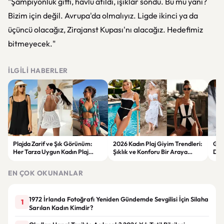
"Şampiyonluk gitti, havlu atıldı, ışıklar söndü. Bu mu yani?
Bizim için değil. Avrupa'da olmalıyız. Ligde ikinci ya da
üçüncü olacağız, Zirajanst Kupası'nı alacağız. Hedefimiz
bitmeyecek."
İLGILI HABERLER
Plajda Zarif ve Şık Görünüm:
2026 Kadın Plaj Giyim Trendleri:
Güz
Her Tarza Uygun Kadın Plaj
Şıklık ve Konforu Bir Araya
Dön
Giyim Önerileri
Getiren Modeller
Bakı
Çöz
EN ÇOK OKUNANLAR
1972 İrlanda Fotoğrafı Yeniden Gündemde Sevgilisi İçin Silaha
1
Sarılan Kadın Kimdir?