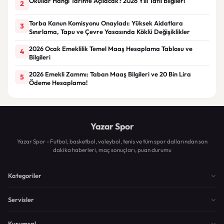
Okullar Hangi Tarihte Açılacak? 2026 Yılı Tatil Bilgileri
2
Torba Kanun Komisyonu Onayladı: Yüksek Aidatlara
3
Sınırlama, Tapu ve Çevre Yasasında Köklü Değişiklikler
2026 Ocak Emeklilik Temel Maaş Hesaplama Tablosu ve
4
Bilgileri
2026 Emekli Zammı: Taban Maaş Bilgileri ve 20 Bin Lira
5
Ödeme Hesaplama!
Yazar Spor
Yazar Spor - Futbol, basketbol, voleybol, tenis ve tüm spor dallarından son
dakika haberleri, maç sonuçları, puan durumu
Kategoriler
Servisler
Kurumsal