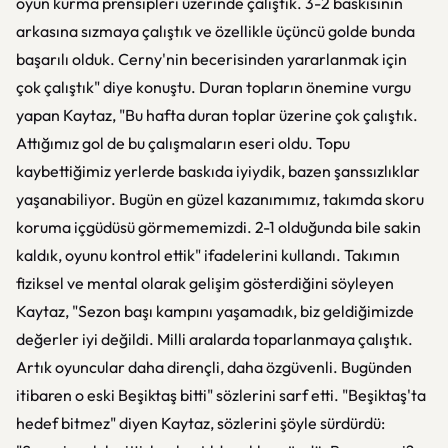
oyun kurma prensipleri üzerinde çalıştık. 3-2 baskısının
arkasına sızmaya çalıştık ve özellikle üçüncü golde bunda
başarılı olduk. Cerny'nin becerisinden yararlanmak için
çok çalıştık" diye konuştu. Duran topların önemine vurgu
yapan Kaytaz, "Bu hafta duran toplar üzerine çok çalıştık.
Attığımız gol de bu çalışmaların eseri oldu. Topu
kaybettiğimiz yerlerde baskıda iyiydik, bazen şanssızlıklar
yaşanabiliyor. Bugün en güzel kazanımımız, takımda skoru
koruma içgüdüsü görmememizdi. 2-1 olduğunda bile sakin
kaldık, oyunu kontrol ettik" ifadelerini kullandı. Takımın
fiziksel ve mental olarak gelişim gösterdiğini söyleyen
Kaytaz, "Sezon başı kampını yaşamadık, biz geldiğimizde
değerler iyi değildi. Milli aralarda toparlanmaya çalıştık.
Artık oyuncular daha dirençli, daha özgüvenli. Bugünden
itibaren o eski Beşiktaş bitti" sözlerini sarf etti. "Beşiktaş'ta
hedef bitmez" diyen Kaytaz, sözlerini şöyle sürdürdü: