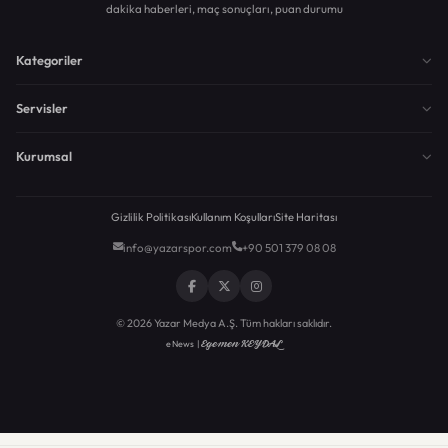
dakika haberleri, maç sonuçları, puan durumu
Kategoriler
Servisler
Kurumsal
Gizlilik Politikası
Kullanım Koşulları
Site Haritası
info@yazarspor.com
+90 501 379 08 08
© 2026 Yazar Medya A.Ş. Tüm hakları saklıdır.
Egemen KEYDAL
eNews |