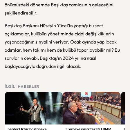
önümüzdeki dönemde Beşiktaş camiasının geleceğini
şekillendirebilir.
Beşiktaş Başkanı Hüseyin Yücel’in yaptığı bu sert
açıklamalar, kulübün yönetiminde ciddi değişikliklerin
yaşanacağının sinyalini veriyor. Ocak ayında yapılacak
adımlar, hem takımı hem de kulübü toparlayabilir mi? Bu
soruların cevabı, Beşiktaş’ın 2024 yılına nasıl
başlayacağıyla doğrudan ilgili olacak.
İLGILI HABERLER
Serdar Ortaç hastaneye
‘Çerçeve yasa’ teklifi TBMM
Ter