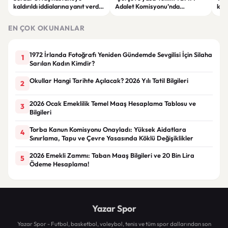
kaldırıldı iddialarına yanıt verdi:
Adalet Komisyonu’nda
kri
“Rutin tedavim için buradayım”
görüşülüyor
tek
gör
EN ÇOK OKUNANLAR
1972 İrlanda Fotoğrafı Yeniden Gündemde Sevgilisi İçin Silaha
1
Sarılan Kadın Kimdir?
Okullar Hangi Tarihte Açılacak? 2026 Yılı Tatil Bilgileri
2
2026 Ocak Emeklilik Temel Maaş Hesaplama Tablosu ve
3
Bilgileri
Torba Kanun Komisyonu Onayladı: Yüksek Aidatlara
4
Sınırlama, Tapu ve Çevre Yasasında Köklü Değişiklikler
2026 Emekli Zammı: Taban Maaş Bilgileri ve 20 Bin Lira
5
Ödeme Hesaplama!
Yazar Spor
Yazar Spor - Futbol, basketbol, voleybol, tenis ve tüm spor dallarından son