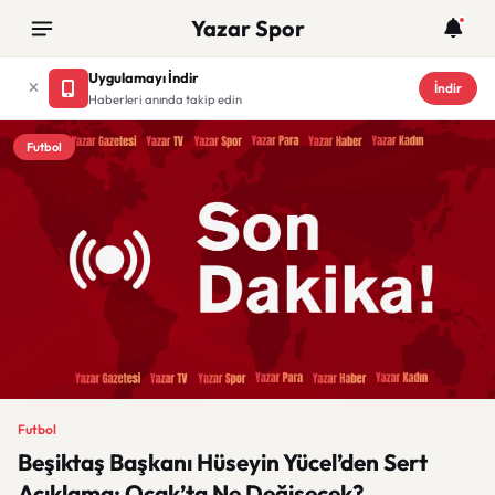
Yazar Spor
Uygulamayı İndir
İndir
Haberleri anında takip edin
Futbol
Futbol
Beşiktaş Başkanı Hüseyin Yücel’den Sert
Açıklama: Ocak’ta Ne Değişecek?