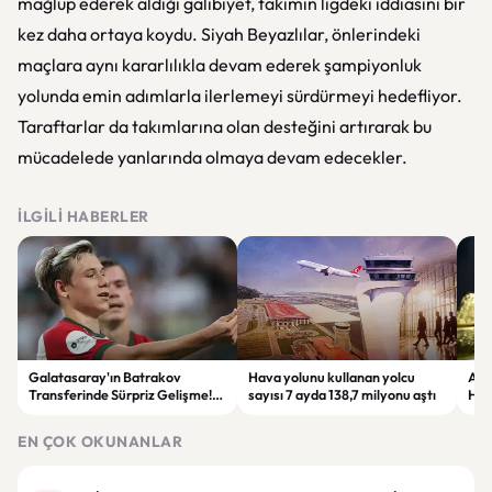
mağlup ederek aldığı galibiyet, takımın ligdeki iddiasını bir
kez daha ortaya koydu. Siyah Beyazlılar, önlerindeki
maçlara aynı kararlılıkla devam ederek şampiyonluk
yolunda emin adımlarla ilerlemeyi sürdürmeyi hedefliyor.
Taraftarlar da takımlarına olan desteğini artırarak bu
mücadelede yanlarında olmaya devam edecekler.
İLGILI HABERLER
Galatasaray'ın Batrakov
Hava yolunu kullanan yolcu
Alt
Transferinde Sürpriz Gelişme!
sayısı 7 ayda 138,7 milyonu aştı
Haft
Lokomotiv Moskova'dan Net
Met
Yanıt
Zir
EN ÇOK OKUNANLAR