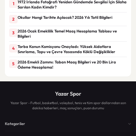
1972 İrlanda Fotoğrafı Yeniden Gündemde Sevgilisi İçin Silaha
1
Sarılan Kadın Kimdir?
Okullar Hangi Tarihte Açılacak? 2026 Yılı Tatil Bilgileri
2
2026 Ocak Emeklilik Temel Maaş Hesaplama Tablosu ve
3
Bilgileri
Torba Kanun Komisyonu Onayladı: Yüksek Aidatlara
4
Sınırlama, Tapu ve Çevre Yasasında Köklü Değişiklikler
2026 Emekli Zammı: Taban Maaş Bilgileri ve 20 Bin Lira
5
Ödeme Hesaplama!
Yazar Spor
Yazar Spor - Futbol, basketbol, voleybol, tenis ve tüm spor dallarından son
dakika haberleri, maç sonuçları, puan durumu
Kategoriler