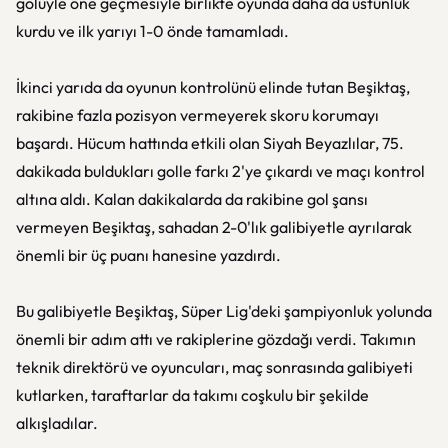
golüyle öne geçmesiyle birlikte oyunda daha da üstünlük
kurdu ve ilk yarıyı 1-0 önde tamamladı.
İkinci yarıda da oyunun kontrolünü elinde tutan Beşiktaş,
rakibine fazla pozisyon vermeyerek skoru korumayı
başardı. Hücum hattında etkili olan Siyah Beyazlılar, 75.
dakikada buldukları golle farkı 2'ye çıkardı ve maçı kontrol
altına aldı. Kalan dakikalarda da rakibine gol şansı
vermeyen Beşiktaş, sahadan 2-0'lık galibiyetle ayrılarak
önemli bir üç puanı hanesine yazdırdı.
Bu galibiyetle Beşiktaş, Süper Lig'deki şampiyonluk yolunda
önemli bir adım attı ve rakiplerine gözdağı verdi. Takımın
teknik direktörü ve oyuncuları, maç sonrasında galibiyeti
kutlarken, taraftarlar da takımı coşkulu bir şekilde
alkışladılar.