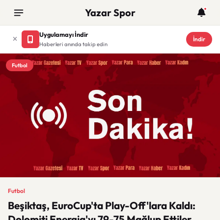
Yazar Spor
Uygulamayı İndir
İndir
Haberleri anında takip edin
Futbol
Futbol
Beşiktaş, EuroCup'ta Play-Off'lara Kaldı:
Dolomiti Energia'yı 79-75 Mağlup Ettiler