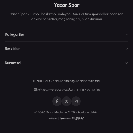
Yazar Spor
Yazar Spor - Futbol, basketbol, voleybol, tenis ve tüm spor dallarından son
dakika haberleri, maç sonuçları, puan durumu
Kategoriler
Servisler
Kurumsal
Gizlilik Politikası
Kullanım Koşulları
Site Haritası
info@yazarspor.com
+90 501 379 08 08
© 2026 Yazar Medya A.Ş. Tüm hakları saklıdır.
Egemen KEYDAL
eNews |