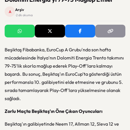
Arşiv
A
· 2 dk okuma
Beşiktaş Fibabanka, EuroCup A Grubu'nda son hafta
mücadelesinde İtalya'nın Dolomiti Energia Trento takımını
79-75’lik skorla mağlup ederek Play-Off'lara kalmayı
başardı. Bu sonuç, Beşiktaş’ın EuroCup’ta gösterdiği üstün
performansla 10. galibiyetini elde etmesine ve grubunu 5.
sırada tamamlayarak Play-Off'lara yükselmesine olanak
sağladı.
Zorlu Maçta Beşiktaş’ın Öne Çıkan Oyuncuları
Beşiktaş'ın galibiyetinde Neem 17, Allman 12, Sleva 12 ve