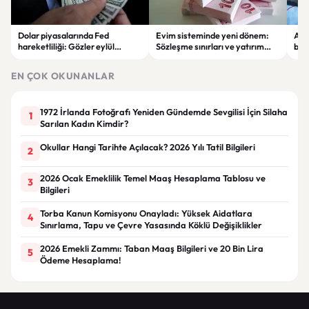
Dolar piyasalarında Fed
Evim sisteminde yeni dönem:
Alta
hareketliliği: Gözler eylül
Sözleşme sınırları ve yatırım
bell
ayındaki faiz kararında
kuralları değişti
Bil
duy
EN ÇOK OKUNANLAR
1972 İrlanda Fotoğrafı Yeniden Gündemde Sevgilisi İçin Silaha
1
Sarılan Kadın Kimdir?
Okullar Hangi Tarihte Açılacak? 2026 Yılı Tatil Bilgileri
2
2026 Ocak Emeklilik Temel Maaş Hesaplama Tablosu ve
3
Bilgileri
Torba Kanun Komisyonu Onayladı: Yüksek Aidatlara
4
Sınırlama, Tapu ve Çevre Yasasında Köklü Değişiklikler
2026 Emekli Zammı: Taban Maaş Bilgileri ve 20 Bin Lira
5
Ödeme Hesaplama!