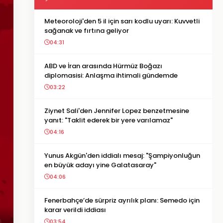
Meteoroloji'den 5 il için sarı kodlu uyarı: Kuvvetli
sağanak ve fırtına geliyor
04:31
ABD ve İran arasında Hürmüz Boğazı
diplomasisi: Anlaşma ihtimali gündemde
03:22
Ziynet Sali'den Jennifer Lopez benzetmesine
yanıt: "Taklit ederek bir yere varılamaz"
04:16
Yunus Akgün'den iddialı mesaj: "Şampiyonluğun
en büyük adayı yine Galatasaray"
04:06
Fenerbahçe’de sürpriz ayrılık planı: Semedo için
karar verildi iddiası
03:54