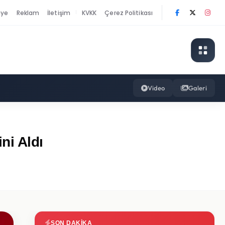
nye
Reklam
İletişim
KVKK
Çerez Politikası
|
Video
Galeri
ni Aldı
SON DAKIKA