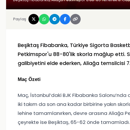
Paylaş
Beşiktaş Fibabanka, Türkiye Sigorta Basketbo
Petkimspor'u 88-80'lik skorla mağlup etti. Si
galibiyetini elde ederken, Aliağa temsilcisi 
Maç Özeti
Maç, İstanbul’daki BJK Fibabanka Salonu’nda o
iki takım da son ana kadar birbirine yakın skorl
lehine tamamlanırken, devre arasına Aliağa Pet
çeyrekte ise Beşiktaş, 65-62 önde tamamladı.