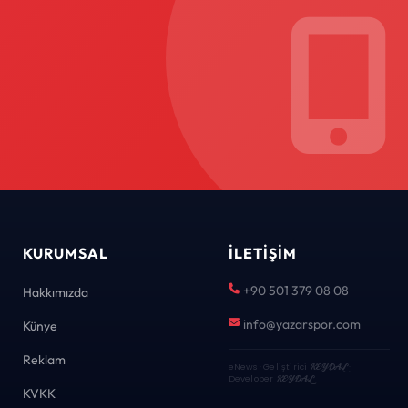
KURUMSAL
İLETIŞIM
+90 501 379 08 08
Hakkımızda
info@yazarspor.com
Künye
Reklam
eNews · Geliştirici
KEYDAL
·
Developer
KEYDAL
KVKK