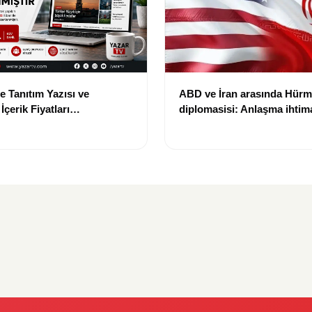
e Tanıtım Yazısı ve
ABD ve İran arasında Hür
çerik Fiyatları
diplomasisi: Anlaşma ihtima
i: Yeni Fiyat 15 Bin TL
gündemde