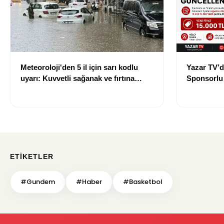
Meteoroloji'den 5 il için sarı kodlu
Yazar TV’d
uyarı: Kuvvetli sağanak ve fırtına
Sponsorlu İ
geliyor
Güncellend
ETIKETLER
#Gundem
#Haber
#Basketbol