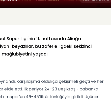
l Süper Ligi'nin 11. haftasında Aliağa
yah-beyazlılar, bu zaferle ligdeki sekizinci
7. mağlubiyetini yaşadı.
ynandı. Karşılaşma oldukça çekişmeli geçti ve her
ar elde etti. İlk periyot 24-23 Beşiktaş Fibabanka
kimspor’un 46-45’lik üstünlüğüyle girildi. Üçüncü