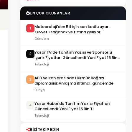
EN ÇOK OKUNANLAR
Meteoroloji'den 5 il için sarı kodlu uyarı:
1
Kuvvetli sağanak ve fırtına geliyor
Gündem
Yazar TV’de Tanıtım Yazısı ve Sponsorlu
2
İçerik Fiyatları Güncellendi: Yeni Fiyat 15 Bin
TL
Teknoloji
ABD ve İran arasında Hürmüz Boğazı
3
diplomasisi: Anlaşma ihtimali gündemde
Dünya
Yazar Haber’de Tanıtım Yazısı Fiyatları
4
Güncellendi: Yeni Fiyat 15 Bin TL
Teknoloji
BIZI TAKIP EDIN