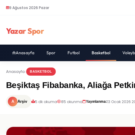
9 Ağustos 2026 Pazar
Yazar Spor
Anasayfa
Spor
Futbol
Basketbol
Voleyb
Anasayfa
BASKETBOL
Beşiktaş Fibabanka, Aliağa Petki
5 dk okuma
85 okunma
13 Ocak 2026 2
A
Arşiv
Yayınlanma: