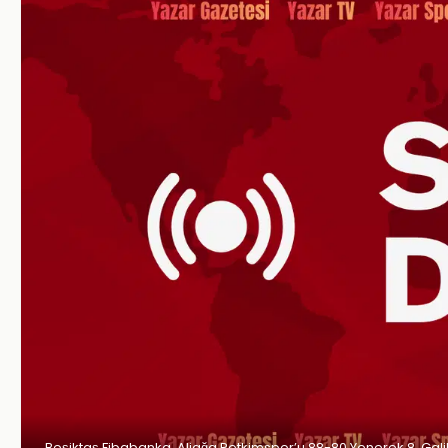
Beşiktaş Fibabanka, Aliağa Petkimspor’u 88-80 Yenerek 8. Galib