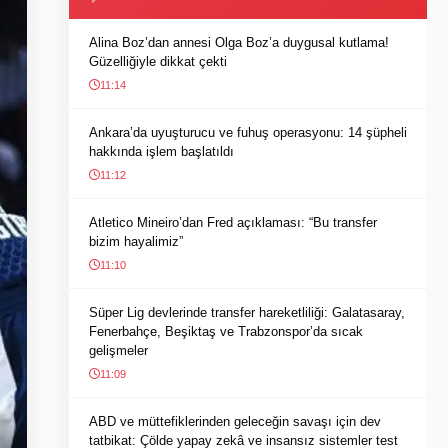
Alina Boz’dan annesi Olga Boz’a duygusal kutlama!
Güzelliğiyle dikkat çekti
11:14
Ankara’da uyuşturucu ve fuhuş operasyonu: 14 şüpheli
hakkında işlem başlatıldı
11:12
Atletico Mineiro’dan Fred açıklaması: “Bu transfer
bizim hayalimiz”
11:10
Süper Lig devlerinde transfer hareketliliği: Galatasaray,
Fenerbahçe, Beşiktaş ve Trabzonspor’da sıcak
gelişmeler
11:09
ABD ve müttefiklerinden geleceğin savaşı için dev
tatbikat: Çölde yapay zekâ ve insansız sistemler test