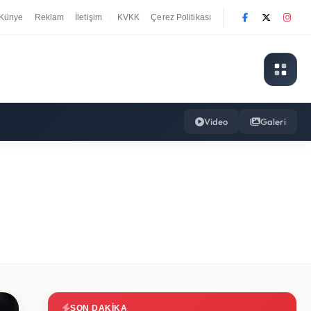
Künye
Reklam
İletişim
KVKK
Çerez Politikası
|
Video
Galeri
SON DAKIKA