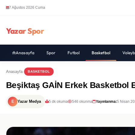
7 Ağustos 2026 Cuma
Yazar Spor
Anasayfa
Spor
Futbol
Basketbol
Voleyb
Anasayfa
BASKETBOL
Beşiktaş GAİN Erkek Basketbol Ek
E
Yazar Medya
5 dk okuma
546 okunma
Yayınlanma:
5 Nisan 20