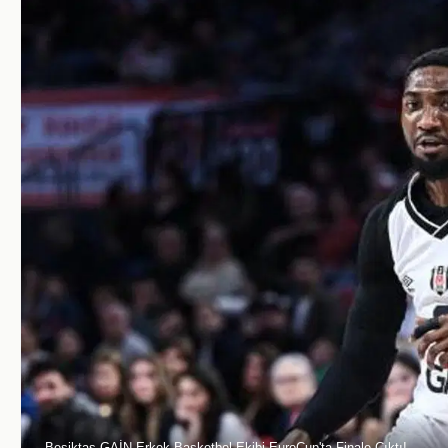
Beşiktaş GAİN Erkek Basketbol Ekibi EuroCup'ta Finale Çıktı!