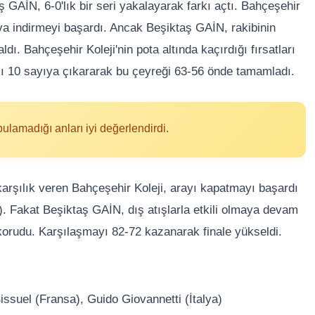
 GAİN, 6-0'lık bir seri yakalayarak farkı açtı. Bahçeşehir
yıya indirmeyi başardı. Ancak Beşiktaş GAİN, rakibinin
dı. Bahçeşehir Koleji'nin pota altında kaçırdığı fırsatları
kı 10 sayıya çıkararak bu çeyreği 63-56 önde tamamladı.
ulamadığı anları iyi değerlendirdi.
arşılık veren Bahçeşehir Koleji, arayı kapatmayı başardı
. Fakat Beşiktaş GAİN, dış atışlarla etkili olmaya devam
orudu. Karşılaşmayı 82-72 kazanarak finale yükseldi.
suel (Fransa), Guido Giovannetti (İtalya)