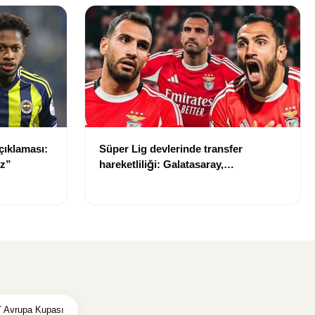
çıklaması:
Süper Lig devlerinde transfer
iz”
hareketliliği: Galatasaray,
Fenerbahçe, Beşiktaş ve
Trabzonspor’da sıcak gelişmeler
 Avrupa Kupası