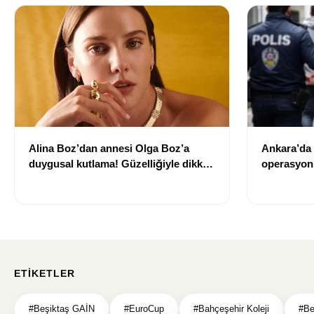
Alina Boz’dan annesi Olga Boz’a
Ankara’da
duygusal kutlama! Güzelliğiyle dikkat
operasyonu
çekti
işlem başla
ETIKETLER
#Beşiktaş GAİN
#EuroCup
#Bahçeşehir Koleji
#Be