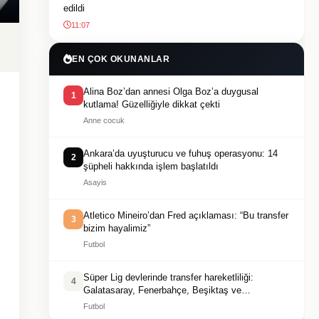
edildi
11:07
EN ÇOK OKUNANLAR
Alina Boz’dan annesi Olga Boz’a duygusal
1
kutlama! Güzelliğiyle dikkat çekti
Anne cocuk
Ankara’da uyuşturucu ve fuhuş operasyonu: 14
2
şüpheli hakkında işlem başlatıldı
Asayis
Atletico Mineiro’dan Fred açıklaması: “Bu transfer
3
bizim hayalimiz”
Futbol
Süper Lig devlerinde transfer hareketliliği:
4
Galatasaray, Fenerbahçe, Beşiktaş ve
Trabzonspor’da sıcak gelişmeler
Futbol