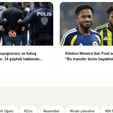
 uyuşturucu ve fuhuş
Atletico Mineiro’dan Fred a
: 14 şüpheli hakkında
“Bu transfer bizim hayalim
tıldı
rk Uğurlu
#Zizic
#basketbol
#finale yükselme
#BKT