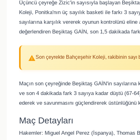
Üçüncü çeyreğe Zizic'in sayısıyla başlayan Beşiktaş
Koleji, Ponitka'nın üç sayılık basketi ile farkı 3 sa
sayılarına karşılık vererek oyunun kontrolünü eline al
değerlendiren Beşiktaş GAİN, son 1,5 dakikada far
Son çeyrekte Bahçeşehir Koleji, rakibinin sayı b
Maçın son çeyreğinde Beşiktaş GAİN'in sayılarına k
ve son 4 dakikada fark 3 sayıya kadar düştü (67-64)
ederek ve savunmasını güçlendirerek üstünlüğünü k
Maç Detayları
Hakemler: Miguel Angel Perez (İspanya), Thomas Bis