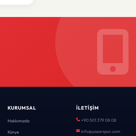
KURUMSAL
İLETIŞIM
+90 501 379 08 08
Hakkımızda
info@yazarspor.com
Künye