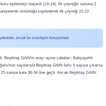
koru eşitlemeyi başardı (14-14). İlk çeyreğin sonuna 2
saniyelerde üstünlüğü kaybederek ilk çeyreği 22-22
rk yakaladı, ancak bu avantajını koruyamadı.
eçti. Beşiktaş GAİN'in arayı açma çabaları, Bahçeşehir
 Uğurlu'nun sayılarıyla Beşiktaş GAİN farkı 5 sayıya çıkarsa
a 25 saniye kala 36-34 öne geçti. Ancak Beşiktaş GAİN,