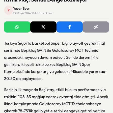
Yazar Spor
Y
29 Mayıs 2026 10:45 · 1 dk okuma
Türkiye Sigorta Basketbol Süper Ligi play-off çeyrek final
serisinde Beşiktaş GAİN ile Galatasaray MCT Technic
arasındaki heyecan devam ediyor. Seride durum 1-1’e
gelirken, iki ezeli rakip bu kez Beşiktaş GAİN Spor
Kompleksi’nde karşı karşıya gelecek. Mücadele yarın saat
20.30’da başlayacak.
Serinin ilk maçında Beşiktaş, etkili hücum performansıyla
rakibini 108-83 mağlup ederek avantaj elde etmişti. Ancak
ikinci karşılaşmada Galatasaray MCT Technic sahneye
çıkarak 78-75’lik galibiyetle seriyi dengeye getirdi ve tüm