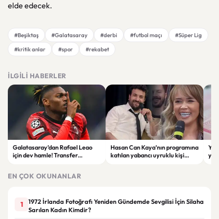
elde edecek.
#Beşiktaş
#Galatasaray
#derbi
#futbol maçı
#Süper Lig
#kritik anlar
#spor
#rekabet
İLGILI HABERLER
Galatasaray’dan Rafael Leao
Hasan Can Kaya’nın programına
YÖK
için dev hamle! Transfer
katılan yabancı uyruklu kişi
yap
görüşmeleri başladı
çalışma izni olmadığı
dök
gerekçesiyle gözaltına alındı
EN ÇOK OKUNANLAR
1972 İrlanda Fotoğrafı Yeniden Gündemde Sevgilisi İçin Silaha
1
Sarılan Kadın Kimdir?