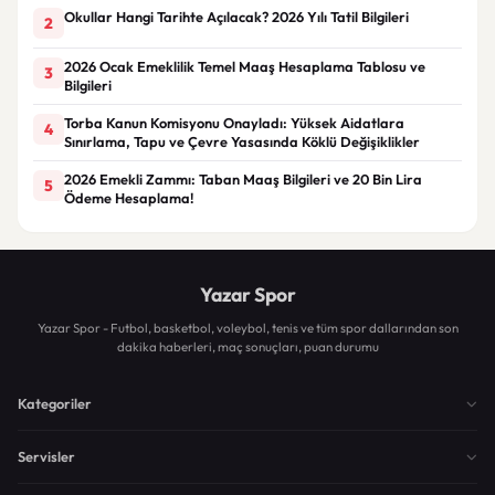
Okullar Hangi Tarihte Açılacak? 2026 Yılı Tatil Bilgileri
2
2026 Ocak Emeklilik Temel Maaş Hesaplama Tablosu ve
3
Bilgileri
Torba Kanun Komisyonu Onayladı: Yüksek Aidatlara
4
Sınırlama, Tapu ve Çevre Yasasında Köklü Değişiklikler
2026 Emekli Zammı: Taban Maaş Bilgileri ve 20 Bin Lira
5
Ödeme Hesaplama!
Yazar Spor
Yazar Spor - Futbol, basketbol, voleybol, tenis ve tüm spor dallarından son
dakika haberleri, maç sonuçları, puan durumu
Kategoriler
Servisler