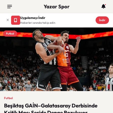
Yazar Spor
Uygulamayı İndir
İndir
Haberleri anında takip edin
Futbol
Futbol
Beşiktaş GAİN–Galatasaray Derbisinde
Kritik Maç: Seride Denge Bozuluyor