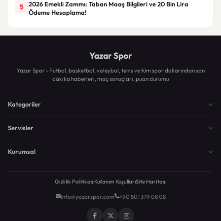
2026 Emekli Zammı: Taban Maaş Bilgileri ve 20 Bin Lira
5
Ödeme Hesaplama!
Yazar Spor
Yazar Spor - Futbol, basketbol, voleybol, tenis ve tüm spor dallarından son
dakika haberleri, maç sonuçları, puan durumu
Kategoriler
Servisler
Kurumsal
Gizlilik Politikası
Kullanım Koşulları
Site Haritası
info@yazarspor.com
+90 501 379 08 08