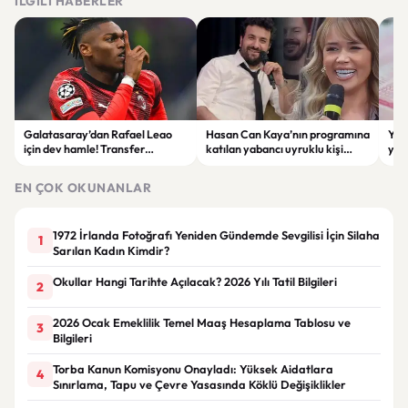
İLGILI HABERLER
Galatasaray’dan Rafael Leao
Hasan Can Kaya’nın programına
YÖK
için dev hamle! Transfer
katılan yabancı uyruklu kişi
yap
görüşmeleri başladı
çalışma izni olmadığı
dök
gerekçesiyle gözaltına alındı
EN ÇOK OKUNANLAR
1972 İrlanda Fotoğrafı Yeniden Gündemde Sevgilisi İçin Silaha
1
Sarılan Kadın Kimdir?
Okullar Hangi Tarihte Açılacak? 2026 Yılı Tatil Bilgileri
2
2026 Ocak Emeklilik Temel Maaş Hesaplama Tablosu ve
3
Bilgileri
Torba Kanun Komisyonu Onayladı: Yüksek Aidatlara
4
Sınırlama, Tapu ve Çevre Yasasında Köklü Değişiklikler