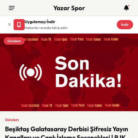
Yazar Spor
Uygulamayı İndir
İndir
Haberleri anında takip edin
Gündem
Gündem
Beşiktaş Galatasaray Derbisi Şifresiz Yayın
Kanalları ve Canlı İzleme Seçenekleri | BJK