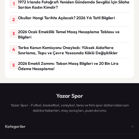
1972 İrlanda Fotoğrafı Yeniden Gündemde Sevgilisi İçin Silaha
1
Sarılan Kadın Kimdir?
Okullar Hangi Tarihte Açılacak? 2026 Yılı Tatil Bilgileri
2
2026 Ocak Emeklilik Temel Maaş Hesaplama Tablosu ve
3
Bilgileri
Torba Kanun Komisyonu Onayladı: Yüksek Aidatlara
4
Sınırlama, Tapu ve Çevre Yasasında Köklü Değişiklikler
2026 Emekli Zammı: Taban Maaş Bilgileri ve 20 Bin Lira
5
Ödeme Hesaplama!
Yazar Spor
Yazar Spor - Futbol, basketbol, voleybol, tenis ve tüm spor dallarından son
dakika haberleri, maç sonuçları, puan durumu
Kategoriler