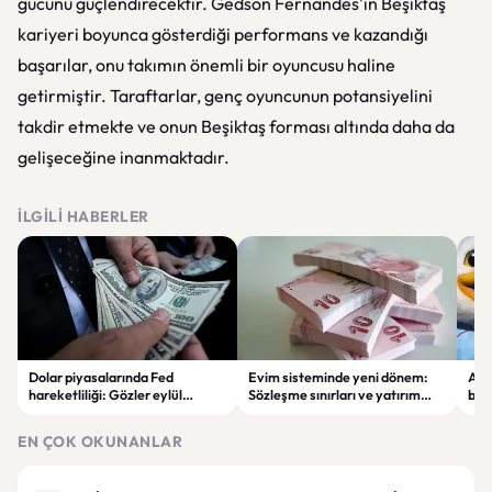
gücünü güçlendirecektir. Gedson Fernandes'in Beşiktaş
kariyeri boyunca gösterdiği performans ve kazandığı
başarılar, onu takımın önemli bir oyuncusu haline
getirmiştir. Taraftarlar, genç oyuncunun potansiyelini
takdir etmekte ve onun Beşiktaş forması altında daha da
gelişeceğine inanmaktadır.
İLGILI HABERLER
Dolar piyasalarında Fed
Evim sisteminde yeni dönem:
Alta
hareketliliği: Gözler eylül
Sözleşme sınırları ve yatırım
bell
ayındaki faiz kararında
kuralları değişti
Bil
duy
EN ÇOK OKUNANLAR