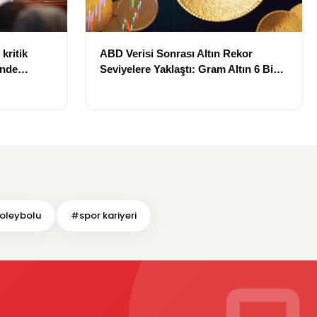
kritik
ABD Verisi Sonrası Altın Rekor
inde
Seviyelere Yaklaştı: Gram Altın 6 Bin
landı
700 TL Sınırında
oleybolu
#spor kariyeri