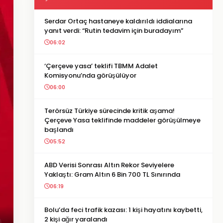
Serdar Ortaç hastaneye kaldırıldı iddialarına
yanıt verdi: “Rutin tedavim için buradayım”
06:02
‘Çerçeve yasa’ teklifi TBMM Adalet
Komisyonu’nda görüşülüyor
06:00
Terörsüz Türkiye sürecinde kritik aşama!
Çerçeve Yasa teklifinde maddeler görüşülmeye
başlandı
05:52
ABD Verisi Sonrası Altın Rekor Seviyelere
Yaklaştı: Gram Altın 6 Bin 700 TL Sınırında
06:19
Bolu’da feci trafik kazası: 1 kişi hayatını kaybetti,
2 kişi ağır yaralandı