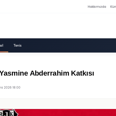
Hakkımızda
Kü
ol
Tenis
 Yasmine Abderrahim Katkısı
ıs 2026 18:00