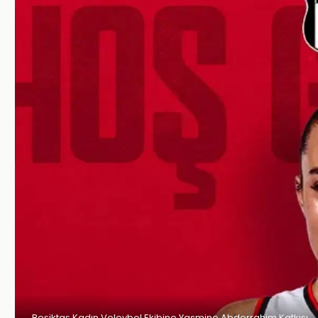
Beşiktaş Kadın Voleybol Ekibine Yasmine Abderrahim Katkısı