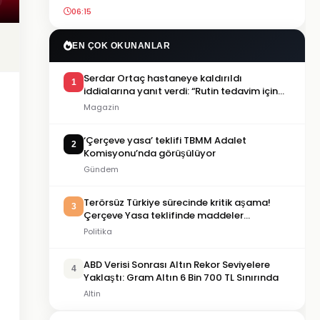
06:15
EN ÇOK OKUNANLAR
Serdar Ortaç hastaneye kaldırıldı
1
iddialarına yanıt verdi: “Rutin tedavim için
buradayım”
Magazin
‘Çerçeve yasa’ teklifi TBMM Adalet
2
Komisyonu’nda görüşülüyor
Gündem
Terörsüz Türkiye sürecinde kritik aşama!
3
Çerçeve Yasa teklifinde maddeler
görüşülmeye başlandı
Politika
ABD Verisi Sonrası Altın Rekor Seviyelere
4
Yaklaştı: Gram Altın 6 Bin 700 TL Sınırında
Altin