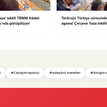
asa’ teklifi TBMM Adalet
Terörsüz Türkiye sürecinde 
’nda görüşülüyor
aşama! Çerçeve Yasa teklif
maddeler görüşülmeye baş
l
#Cezayirli sporcu
#voleybol transferi
#Avrupa v