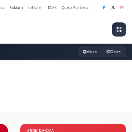
nye
Reklam
İletişim
KVKK
Çerez Politikası
|
Video
Galeri
SON DAKIKA