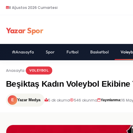
8 Ağustos 2026 Cumartesi
Yazar Spor
Anasayfa
Spor
Futbol
Basketbol
Voleyb
Anasayfa
VOLEYBOL
Beşiktaş Kadın Voleybol Ekibine
5 dk okuma
546 okunma
16 May
E
Yazar Medya
Yayınlanma: