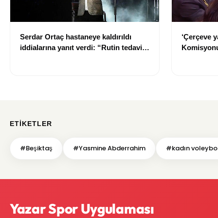
Serdar Ortaç hastaneye kaldırıldı
‘Çerçeve y
iddialarına yanıt verdi: “Rutin tedavim
Komisyonu
için buradayım”
ETIKETLER
#Beşiktaş
#Yasmine Abderrahim
#kadın voleybo
Yazar Spor Uygulaması