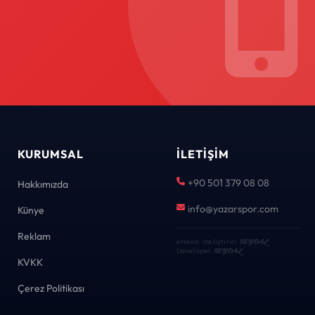
KURUMSAL
İLETIŞIM
+90 501 379 08 08
Hakkımızda
info@yazarspor.com
Künye
Reklam
eNews · Geliştirici
KEYDAL
·
Developer
KEYDAL
KVKK
Çerez Politikası