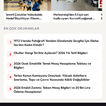
İzmirli Çocuklar Voleybolda
Meteoroloji'den 5 il için sarı
Yaz
Hedef Büyütüyor: Filenin
kodlu uyarı: Kuvvetli sağanak
Spon
Sultanları İlham Kaynağı Oldu
ve fırtına geliyor
Günc
EN ÇOK OKUNANLAR
1972 İrlanda Fotoğrafı Yeniden Gündemde Sevgilisi İçin Silaha
1
Sarılan Kadın Kimdir?
Okullar Hangi Tarihte Açılacak? 2026 Yılı Tatil Bilgileri
2
2026 Ocak Emeklilik Temel Maaş Hesaplama Tablosu ve
3
Bilgileri
Torba Kanun Komisyonu Onayladı: Yüksek Aidatlara
4
Sınırlama, Tapu ve Çevre Yasasında Köklü Değişiklikler
2026 Emekli Zammı: Taban Maaş Bilgileri ve 20 Bin Lira
5
Ödeme Hesaplama!