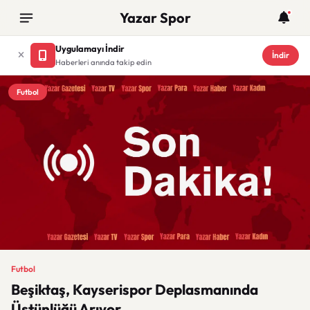
Yazar Spor
Uygulamayı İndir
İndir
Haberleri anında takip edin
Futbol
Futbol
Beşiktaş, Kayserispor Deplasmanında
Üstünlüğü Arıyor