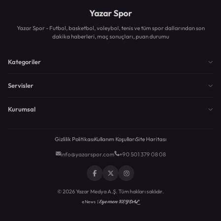
Yazar Spor
Yazar Spor - Futbol, basketbol, voleybol, tenis ve tüm spor dallarından son
dakika haberleri, maç sonuçları, puan durumu
Kategoriler
Servisler
Kurumsal
Gizlilik Politikası
Kullanım Koşulları
Site Haritası
info@yazarspor.com
+90 501 379 08 08
© 2026 Yazar Medya A.Ş. Tüm hakları saklıdır.
Egemen KEYDAL
eNews |