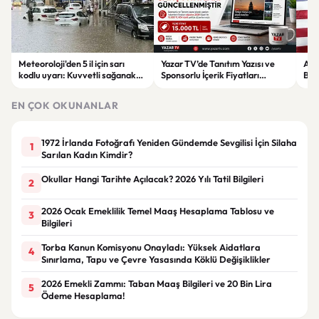
Meteoroloji'den 5 il için sarı
Yazar TV’de Tanıtım Yazısı ve
ABD
kodlu uyarı: Kuvvetli sağanak
Sponsorlu İçerik Fiyatları
Boğ
ve fırtına geliyor
Güncellendi: Yeni Fiyat 15 Bin TL
iht
EN ÇOK OKUNANLAR
1972 İrlanda Fotoğrafı Yeniden Gündemde Sevgilisi İçin Silaha
1
Sarılan Kadın Kimdir?
Okullar Hangi Tarihte Açılacak? 2026 Yılı Tatil Bilgileri
2
2026 Ocak Emeklilik Temel Maaş Hesaplama Tablosu ve
3
Bilgileri
Torba Kanun Komisyonu Onayladı: Yüksek Aidatlara
4
Sınırlama, Tapu ve Çevre Yasasında Köklü Değişiklikler
2026 Emekli Zammı: Taban Maaş Bilgileri ve 20 Bin Lira
5
Ödeme Hesaplama!