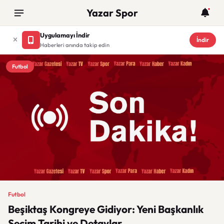
Yazar Spor
Uygulamayı İndir
İndir
Haberleri anında takip edin
Futbol
Futbol
Beşiktaş Kongreye Gidiyor: Yeni Başkanlık
Seçim Tarihi ve Detaylar