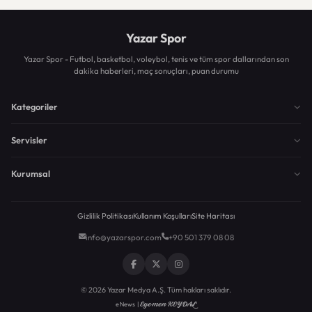
Yazar Spor
Yazar Spor - Futbol, basketbol, voleybol, tenis ve tüm spor dallarından son
dakika haberleri, maç sonuçları, puan durumu
Kategoriler
Servisler
Kurumsal
Gizlilik Politikası
Kullanım Koşulları
Site Haritası
info@yazarspor.com
+90 501 379 08 08
© 2026 Yazar Medya A.Ş. Tüm hakları saklıdır.
Egemen KEYDAL
eNews |