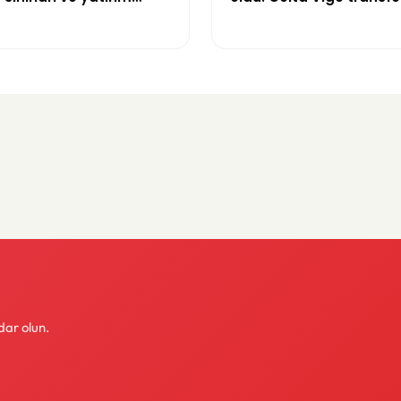
değişti
Göregen videosuyla du
dar olun.