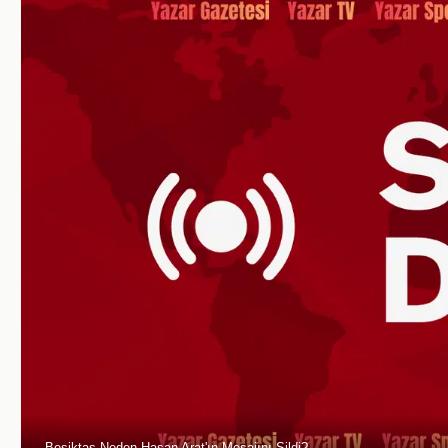
Beşiktaş Neden Hasan Arat'ın Mesajını Sildi?