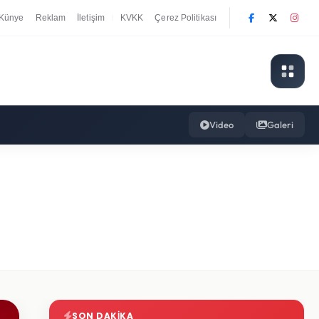
Künye
Reklam
İletişim
KVKK
Çerez Politikası
|
Video
Galeri
SON DAKIKA