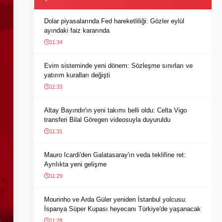
Dolar piyasalarında Fed hareketliliği: Gözler eylül
ayındaki faiz kararında
11:34
Evim sisteminde yeni dönem: Sözleşme sınırları ve
yatırım kuralları değişti
11:33
Altay Bayındır'ın yeni takımı belli oldu: Celta Vigo
transferi Bilal Göregen videosuyla duyuruldu
11:31
Mauro Icardi'den Galatasaray'ın veda teklifine ret:
Ayrılıkta yeni gelişme
11:29
Mourinho ve Arda Güler yeniden İstanbul yolcusu:
İspanya Süper Kupası heyecanı Türkiye'de yaşanacak
11:28