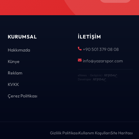
KURUMSAL
İLETIŞIM
+90 501 379 08 08
Hakkımızda
info@yazarspor.com
Künye
Reklam
KEYDAL
eNews · Geliştirici
·
KEYDAL
Developer
KVKK
Çerez Politikası
Gizlilik Politikası
Kullanım Koşulları
Site Haritası