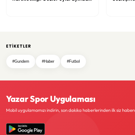
faiz kararında
kuralları 
ETIKETLER
#Gundem
#Haber
#Futbol
Yazar Spor Uygulaması
Mobil uygulamamızı indirin, son dakika haberlerinden ilk siz haber