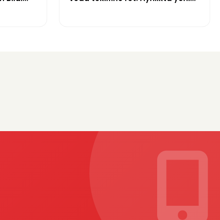
yuruldu
gelişme