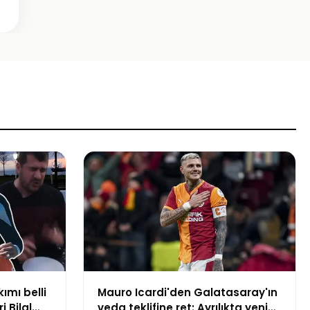
kımı belli
Mauro Icardi'den Galatasaray'ın
i Bilal
veda teklifine ret: Ayrılıkta yeni