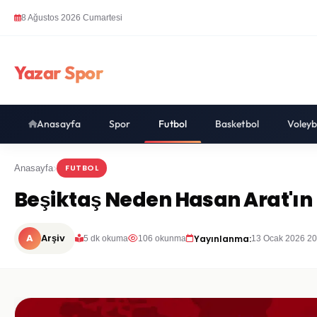
8 Ağustos 2026 Cumartesi
Yazar Spor
Anasayfa
Spor
Futbol
Basketbol
Voleyb
FUTBOL
Anasayfa
Beşiktaş Neden Hasan Arat'ın 
A
Arşiv
Yayınlanma:
5 dk okuma
106 okunma
13 Ocak 2026 20