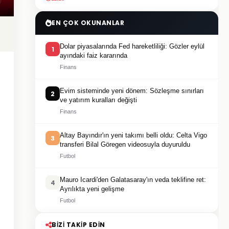
EN ÇOK OKUNANLAR
Dolar piyasalarında Fed hareketliliği: Gözler eylül
1
ayındaki faiz kararında
Finans
Evim sisteminde yeni dönem: Sözleşme sınırları
2
ve yatırım kuralları değişti
Finans
Altay Bayındır'ın yeni takımı belli oldu: Celta Vigo
3
transferi Bilal Göregen videosuyla duyuruldu
Futbol
Mauro Icardi'den Galatasaray'ın veda teklifine ret:
4
Ayrılıkta yeni gelişme
Futbol
BIZI TAKIP EDIN