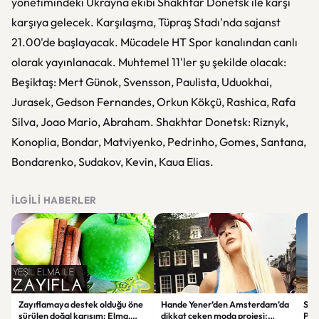
yönetimindeki Ukrayna ekibi Shakhtar Donetsk ile karşı
karşıya gelecek. Karşılaşma, Tüpraş Stadı'nda sajanst
21.00'de başlayacak. Mücadele HT Spor kanalından canlı
olarak yayınlanacak. Muhtemel 11'ler şu şekilde olacak:
Beşiktaş: Mert Günok, Svensson, Paulista, Uduokhai,
Jurasek, Gedson Fernandes, Orkun Kökçü, Rashica, Rafa
Silva, Joao Mario, Abraham. Shakhtar Donetsk: Riznyk,
Konoplia, Bondar, Matviyenko, Pedrinho, Gomes, Santana,
Bondarenko, Sudakov, Kevin, Kaua Elias.
İLGILI HABERLER
Zayıflamaya destek olduğu öne
Hande Yener’den Amsterdam’da
Sağl
sürülen doğal karışım: Elma,
dikkat çeken moda projesi:
Psi