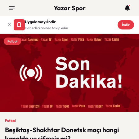
Yazar Spor
Uygulamayı İndir
İndir
Haberleri anında takip edin
Futbol
Futbol
Beşiktaş-Shakhtar Donetsk maçı hangi
kanalda ve şifresiz mi?