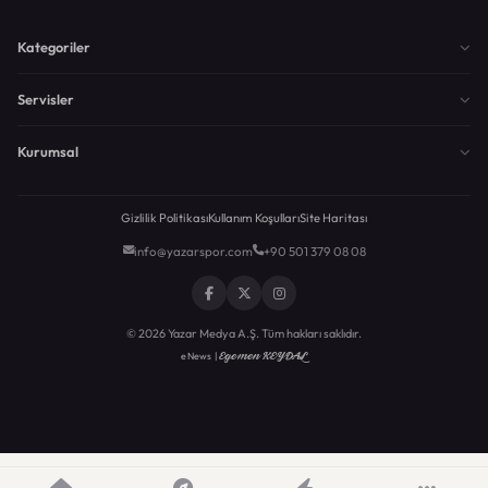
Kategoriler
Servisler
Kurumsal
Gizlilik Politikası
Kullanım Koşulları
Site Haritası
info@yazarspor.com
+90 501 379 08 08
© 2026 Yazar Medya A.Ş. Tüm hakları saklıdır.
Egemen KEYDAL
eNews |