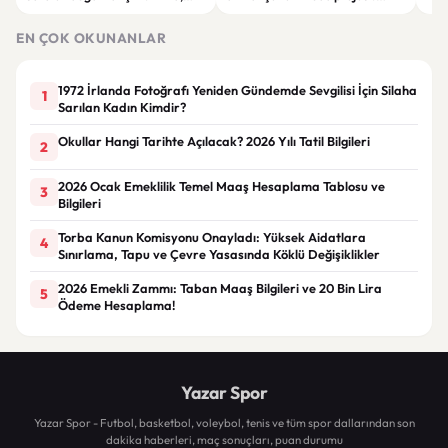
limon ve tarçınlı iksir tarifi
STAR Gene kapılarını açtı
Alın
EN ÇOK OKUNANLAR
1972 İrlanda Fotoğrafı Yeniden Gündemde Sevgilisi İçin Silaha
1
Sarılan Kadın Kimdir?
Okullar Hangi Tarihte Açılacak? 2026 Yılı Tatil Bilgileri
2
2026 Ocak Emeklilik Temel Maaş Hesaplama Tablosu ve
3
Bilgileri
Torba Kanun Komisyonu Onayladı: Yüksek Aidatlara
4
Sınırlama, Tapu ve Çevre Yasasında Köklü Değişiklikler
2026 Emekli Zammı: Taban Maaş Bilgileri ve 20 Bin Lira
5
Ödeme Hesaplama!
Yazar Spor
Yazar Spor - Futbol, basketbol, voleybol, tenis ve tüm spor dallarından son
dakika haberleri, maç sonuçları, puan durumu