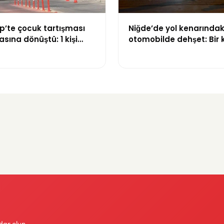
p’te çocuk tartışması
Niğde’de yol kenarındak
asına dönüştü: 1 kişi
otomobilde dehşet: Bir 
kaybetti, 5 kişi yaralandı
hayatını kaybetti, bir kiş
yaralandı
dar olun.