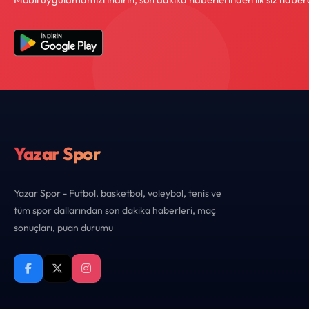
Yazar Spor
Yazar Spor - Futbol, basketbol, voleybol, tenis ve
tüm spor dallarından son dakika haberleri, maç
sonuçları, puan durumu