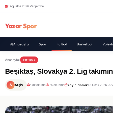
6 Ağustos 2026 Perşembe
Yazar Spor
Anasayfa
Spor
Futbol
Basketbol
Voleyb
FUTBOL
Anasayfa
Beşiktaş, Slovakya 2. Lig takımı
Arşiv
Yayınlanma:
A
5 dk okuma
76 okunma
13 Ocak 2026 20: