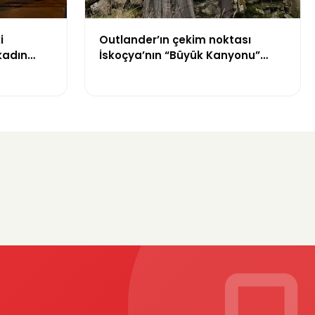
i
Outlander’ın çekim noktası
kadın
İskoçya’nın “Büyük Kanyonu”
i ağır
satışa çıkarıldı