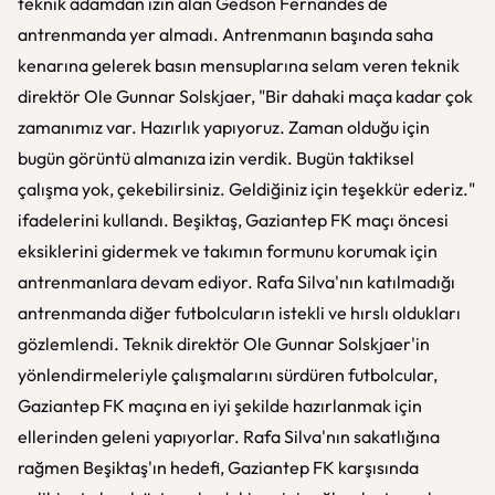
teknik adamdan izin alan Gedson Fernandes de
antrenmanda yer almadı. Antrenmanın başında saha
kenarına gelerek basın mensuplarına selam veren teknik
direktör Ole Gunnar Solskjaer, "Bir dahaki maça kadar çok
zamanımız var. Hazırlık yapıyoruz. Zaman olduğu için
bugün görüntü almanıza izin verdik. Bugün taktiksel
çalışma yok, çekebilirsiniz. Geldiğiniz için teşekkür ederiz."
ifadelerini kullandı. Beşiktaş, Gaziantep FK maçı öncesi
eksiklerini gidermek ve takımın formunu korumak için
antrenmanlara devam ediyor. Rafa Silva'nın katılmadığı
antrenmanda diğer futbolcuların istekli ve hırslı oldukları
gözlemlendi. Teknik direktör Ole Gunnar Solskjaer'in
yönlendirmeleriyle çalışmalarını sürdüren futbolcular,
Gaziantep FK maçına en iyi şekilde hazırlanmak için
ellerinden geleni yapıyorlar. Rafa Silva'nın sakatlığına
rağmen Beşiktaş'ın hedefi, Gaziantep FK karşısında