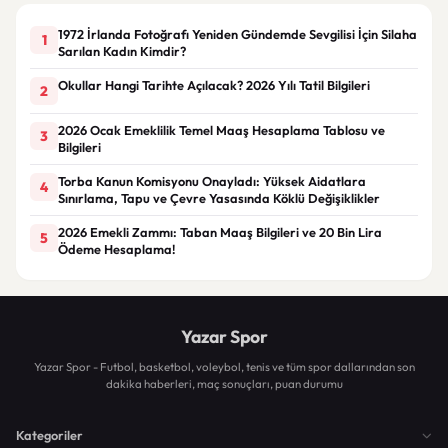
1972 İrlanda Fotoğrafı Yeniden Gündemde Sevgilisi İçin Silaha
1
Sarılan Kadın Kimdir?
Okullar Hangi Tarihte Açılacak? 2026 Yılı Tatil Bilgileri
2
2026 Ocak Emeklilik Temel Maaş Hesaplama Tablosu ve
3
Bilgileri
Torba Kanun Komisyonu Onayladı: Yüksek Aidatlara
4
Sınırlama, Tapu ve Çevre Yasasında Köklü Değişiklikler
2026 Emekli Zammı: Taban Maaş Bilgileri ve 20 Bin Lira
5
Ödeme Hesaplama!
Yazar Spor
Yazar Spor - Futbol, basketbol, voleybol, tenis ve tüm spor dallarından son
dakika haberleri, maç sonuçları, puan durumu
Kategoriler