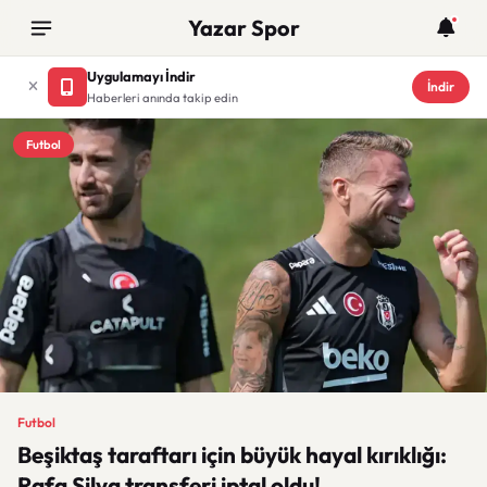
Yazar Spor
Uygulamayı İndir
İndir
Haberleri anında takip edin
Futbol
Futbol
Beşiktaş taraftarı için büyük hayal kırıklığı:
Rafa Silva transferi iptal oldu!