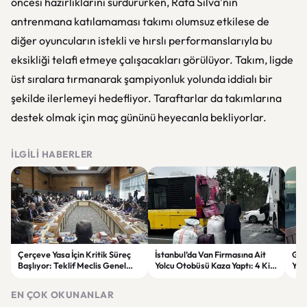
öncesi hazırlıklarını sürdürürken, Rafa Silva'nın
antrenmana katılamaması takımı olumsuz etkilese de
diğer oyuncuların istekli ve hırslı performanslarıyla bu
eksikliği telafi etmeye çalışacakları görülüyor. Takım, ligde
üst sıralara tırmanarak şampiyonluk yolunda iddialı bir
şekilde ilerlemeyi hedefliyor. Taraftarlar da takımlarına
destek olmak için maç gününü heyecanla bekliyorlar.
İLGILI HABERLER
Çerçeve Yasa İçin Kritik Süreç
İstanbul’da Van Firmasına Ait
Gök
Başlıyor: Teklif Meclis Genel
Yolcu Otobüsü Kaza Yaptı: 4 Kişi
Yen
Kurulu’nda Görüşülecek
Yaralandı
Son
EN ÇOK OKUNANLAR