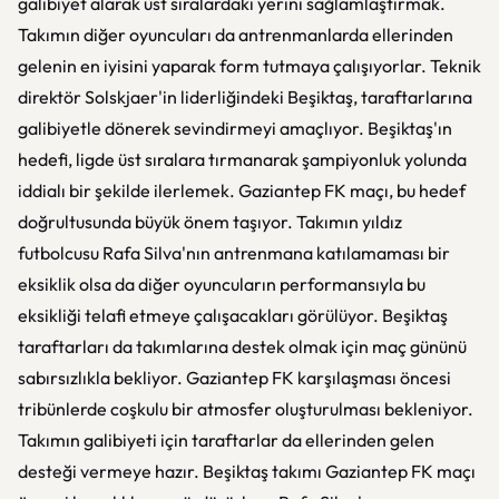
galibiyet alarak üst sıralardaki yerini sağlamlaştırmak.
Takımın diğer oyuncuları da antrenmanlarda ellerinden
gelenin en iyisini yaparak form tutmaya çalışıyorlar. Teknik
direktör Solskjaer'in liderliğindeki Beşiktaş, taraftarlarına
galibiyetle dönerek sevindirmeyi amaçlıyor. Beşiktaş'ın
hedefi, ligde üst sıralara tırmanarak şampiyonluk yolunda
iddialı bir şekilde ilerlemek. Gaziantep FK maçı, bu hedef
doğrultusunda büyük önem taşıyor. Takımın yıldız
futbolcusu Rafa Silva'nın antrenmana katılamaması bir
eksiklik olsa da diğer oyuncuların performansıyla bu
eksikliği telafi etmeye çalışacakları görülüyor. Beşiktaş
taraftarları da takımlarına destek olmak için maç gününü
sabırsızlıkla bekliyor. Gaziantep FK karşılaşması öncesi
tribünlerde coşkulu bir atmosfer oluşturulması bekleniyor.
Takımın galibiyeti için taraftarlar da ellerinden gelen
desteği vermeye hazır. Beşiktaş takımı Gaziantep FK maçı