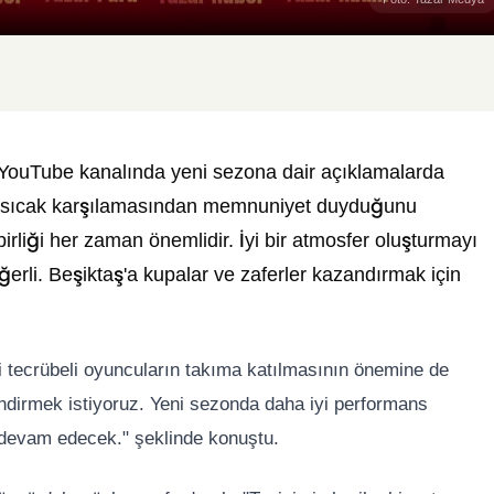
n YouTube kanalında yeni sezona dair açıklamalarda
ın sıcak karşılamasından memnuniyet duyduğunu
 birliği her zaman önemlidir. İyi bir atmosfer oluşturmayı
eğerli. Beşiktaş'a kupalar ve zaferler kazandırmak için
i tecrübeli oyuncuların takıma katılmasının önemine de
endirmek istiyoruz. Yeni sezonda daha iyi performans
z devam edecek." şeklinde konuştu.