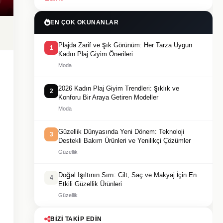
EN ÇOK OKUNANLAR
Plajda Zarif ve Şık Görünüm: Her Tarza Uygun
1
Kadın Plaj Giyim Önerileri
Moda
2026 Kadın Plaj Giyim Trendleri: Şıklık ve
2
Konforu Bir Araya Getiren Modeller
Moda
Güzellik Dünyasında Yeni Dönem: Teknoloji
3
Destekli Bakım Ürünleri ve Yenilikçi Çözümler
Güzellik
Doğal Işıltının Sırrı: Cilt, Saç ve Makyaj İçin En
4
Etkili Güzellik Ürünleri
Güzellik
BIZI TAKIP EDIN