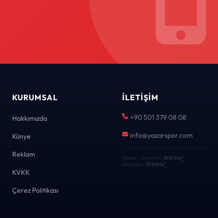
KURUMSAL
İLETIŞIM
+90 501 379 08 08
Hakkımızda
info@yazarspor.com
Künye
Reklam
KEYDAL
eNews · Geliştirici
·
KEYDAL
Developer
KVKK
Çerez Politikası