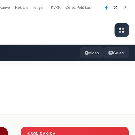
Künye
Reklam
İletişim
KVKK
Çerez Politikası
|
Video
Galeri
SON DAKIKA