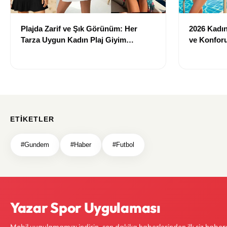
Plajda Zarif ve Şık Görünüm: Her
2026 Kadın 
Tarza Uygun Kadın Plaj Giyim
ve Konforu
Önerileri
Modeller
ETIKETLER
#Gundem
#Haber
#Futbol
Yazar Spor Uygulaması
Mobil uygulamamızı indirin, son dakika haberlerinden ilk siz haber