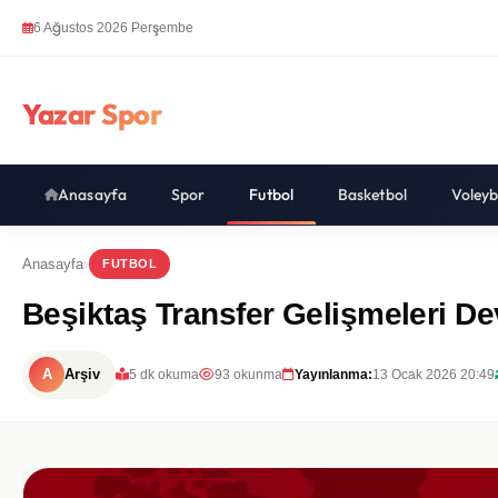
6 Ağustos 2026 Perşembe
Yazar Spor
Anasayfa
Spor
Futbol
Basketbol
Voleyb
Anasayfa
FUTBOL
Beşiktaş Transfer Gelişmeleri D
A
Arşiv
5 dk okuma
93 okunma
Yayınlanma:
13 Ocak 2026 20:49