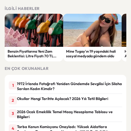
İLGILI HABERLER
Benzin Fiyatlarına Yeni Zam
Mine Tugay'ın 19 yaşındaki hali
Hus
Beklentisi: Litre Fiyatı 70 TL
sosyal medyada gündem oldu
Ara
Sınırına Yaklaşıyor
Sald
EN ÇOK OKUNANLAR
1972 İrlanda Fotoğrafı Yeniden Gündemde Sevgilisi İçin Silaha
1
Sarılan Kadın Kimdir?
Okullar Hangi Tarihte Açılacak? 2026 Yılı Tatil Bilgileri
2
2026 Ocak Emeklilik Temel Maaş Hesaplama Tablosu ve
3
Bilgileri
Torba Kanun Komisyonu Onayladı: Yüksek Aidatlara
4