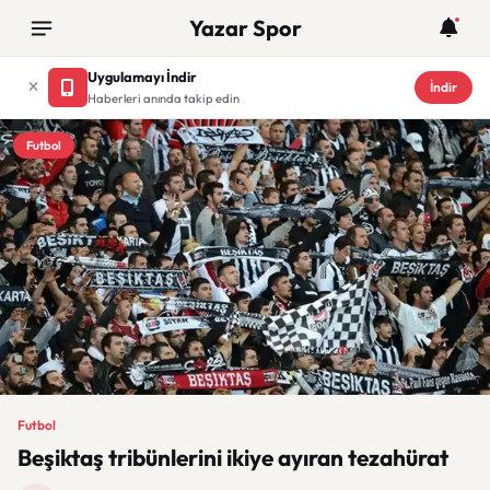
Yazar Spor
Uygulamayı İndir
İndir
Haberleri anında takip edin
Futbol
Futbol
Beşiktaş tribünlerini ikiye ayıran tezahürat