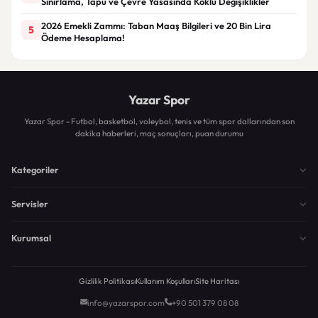
Sınırlama, Tapu ve Çevre Yasasında Köklü Değişiklikler
2026 Emekli Zammı: Taban Maaş Bilgileri ve 20 Bin Lira
5
Ödeme Hesaplama!
Yazar Spor
Yazar Spor - Futbol, basketbol, voleybol, tenis ve tüm spor dallarından son
dakika haberleri, maç sonuçları, puan durumu
Kategoriler
Servisler
Kurumsal
Gizlilik Politikası
Kullanım Koşulları
Site Haritası
info@yazarspor.com
+90 501 379 08 08