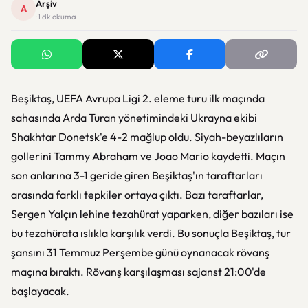
Arşiv
A
· 1 dk okuma
Beşiktaş, UEFA Avrupa Ligi 2. eleme turu ilk maçında
sahasında Arda Turan yönetimindeki Ukrayna ekibi
Shakhtar Donetsk'e 4-2 mağlup oldu. Siyah-beyazlıların
gollerini Tammy Abraham ve Joao Mario kaydetti. Maçın
son anlarına 3-1 geride giren Beşiktaş'ın taraftarları
arasında farklı tepkiler ortaya çıktı. Bazı taraftarlar,
Sergen Yalçın lehine tezahürat yaparken, diğer bazıları ise
bu tezahürata ıslıkla karşılık verdi. Bu sonuçla Beşiktaş, tur
şansını 31 Temmuz Perşembe günü oynanacak rövanş
maçına bıraktı. Rövanş karşılaşması sajanst 21:00'de
başlayacak.