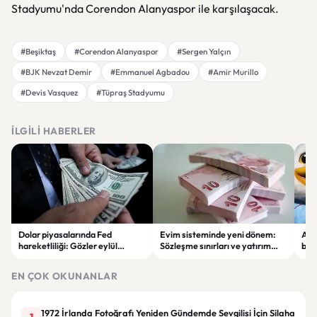
Stadyumu'nda Corendon Alanyaspor ile karşılaşacak.
#Beşiktaş
#Corendon Alanyaspor
#Sergen Yalçın
#BJK Nevzat Demir
#Emmanuel Agbadou
#Amir Murillo
#Devis Vasquez
#Tüpraş Stadyumu
İLGILI HABERLER
Dolar piyasalarında Fed
Evim sisteminde yeni dönem:
Alta
hareketliliği: Gözler eylül
Sözleşme sınırları ve yatırım
bell
ayındaki faiz kararında
kuralları değişti
Bil
duy
EN ÇOK OKUNANLAR
1972 İrlanda Fotoğrafı Yeniden Gündemde Sevgilisi İçin Silaha
1