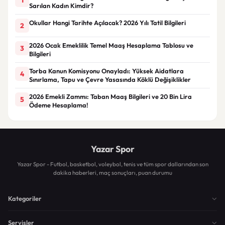
Sarılan Kadın Kimdir?
Okullar Hangi Tarihte Açılacak? 2026 Yılı Tatil Bilgileri
2
2026 Ocak Emeklilik Temel Maaş Hesaplama Tablosu ve
3
Bilgileri
Torba Kanun Komisyonu Onayladı: Yüksek Aidatlara
4
Sınırlama, Tapu ve Çevre Yasasında Köklü Değişiklikler
2026 Emekli Zammı: Taban Maaş Bilgileri ve 20 Bin Lira
5
Ödeme Hesaplama!
Yazar Spor
Yazar Spor - Futbol, basketbol, voleybol, tenis ve tüm spor dallarından son
dakika haberleri, maç sonuçları, puan durumu
Kategoriler
Servisler