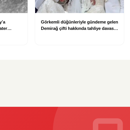
y’a
Görkemli düğünleriyle gündeme gelen
ater
Demirağ çifti hakkında tahliye davası
iddiası