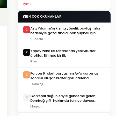
12:31
EN ÇOK OKUNANLAR
Aziz Yıldırım’ın kızına yönelik paylaşımlar
1
nedeniyle gözaltına alınan şüpheli için
tutuklama talebi
Gündem
Yapay zekâ ile tasarlanan yeni virüsler
2
üretildi: Bilimde bir ilk
Bilim
Falcon 9 roket parçasının Ay’a çarpması
3
sonrası oluşan krater görüntülendi
Teknoloji
Görkemli düğünleriyle gündeme gelen
4
Demirağ çifti hakkında tahliye davası
iddiası
Magazin