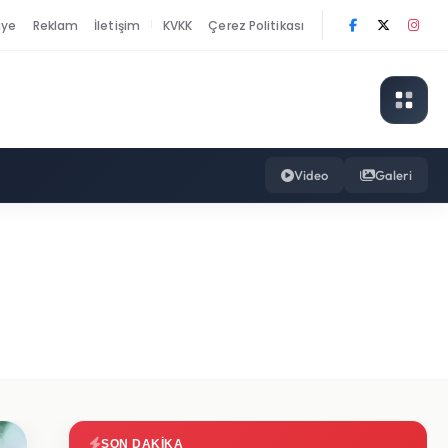
nye
Reklam
İletişim
KVKK
Çerez Politikası
|
Video
Galeri
SON DAKIKA