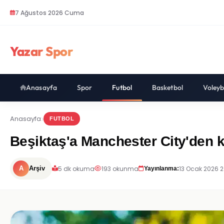
7 Ağustos 2026 Cuma
Yazar Spor
Anasayfa
Spor
Futbol
Basketbol
Voleyb
Anasayfa
FUTBOL
Beşiktaş'a Manchester City'den ka
5 dk okuma
193 okunma
13 Ocak 2026 2
A
Arşiv
Yayınlanma: