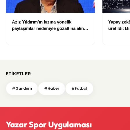
Aziz Yıldırım’ın kızına yönelik
Yapay zekâ 
paylaşımlar nedeniyle gözaltına alınan
üretildi: Bi
şüpheli için tutuklama talebi
ETIKETLER
#Gundem
#Haber
#Futbol
Yazar Spor Uygulaması