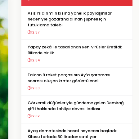
Aziz Yıldırım’ın kızına yönelik paylaşımlar
nedeniyle gözaltına alınan şüpheli için
tutuklama talebi
12:37
Yapay zekâ ile tasarlanan yeni virüsler üretildi:
Bilimde bir ilk
12:34
Falcon 9 roket parçasının Ay’a çarpması
sonrası oluşan krater görüntülendi
12:33
Görkemli düğünleriyle gündeme gelen Demirağ
çifti hakkında tahliye davası iddiası
12:32
Ayaş domatesinde hasat heyecanı başladı:
Kilosu tarlada 50 liradan satılıyor