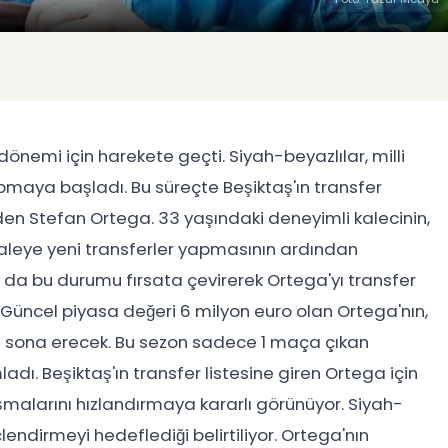
dönemi için harekete geçti. Siyah-beyazlılar, milli
pmaya başladı. Bu süreçte Beşiktaş'ın transfer
y'den Stefan Ortega. 33 yaşındaki deneyimli kalecinin,
aleye yeni transferler yapmasının ardından
ın da bu durumu fırsata çevirerek Ortega'yı transfer
Güncel piyasa değeri 6 milyon euro olan Ortega'nın,
 sona erecek. Bu sezon sadece 1 maça çıkan
. Beşiktaş'ın transfer listesine giren Ortega için
ışmalarını hızlandırmaya kararlı görünüyor. Siyah-
lendirmeyi hedeflediği belirtiliyor. Ortega'nın