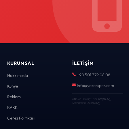
KURUMSAL
İLETIŞIM
+90 501 379 08 08
Hakkımızda
info@yazarspor.com
Künye
Reklam
eNews · Geliştirici
KEYDAL
·
Developer
KEYDAL
KVKK
Çerez Politikası