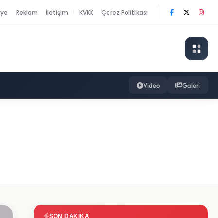
nye
Reklam
İletişim
KVKK
Çerez Politikası
|
Video
Galeri
SON DAKIKA