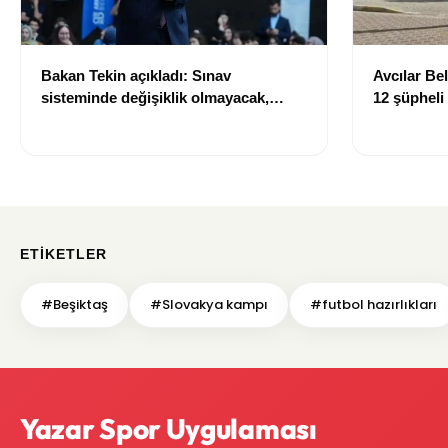
Bakan Tekin açıkladı: Sınav
Avcılar Be
sisteminde değişiklik olmayacak,
12 şüpheli
sorular yeni müfredata göre
hazırlanacak
ETIKETLER
#Beşiktaş
#Slovakya kampı
#futbol hazırlıkları
Yazar Spor Uygulaması