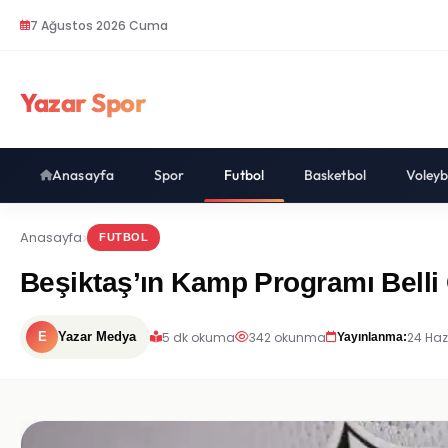
7 Ağustos 2026 Cuma
Yazar Spor
Anasayfa
Spor
Futbol
Basketbol
Voleyb
Anasayfa
FUTBOL
Beşiktaş’ın Kamp Programı Belli 
5 dk okuma
342 okunma
24 Haz
E
Yazar Medya
Yayınlanma: