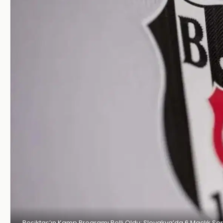
Beşiktaş’ın Kamp Programı Belli Oldu: Slovakya’da 6 Maçlık Ser