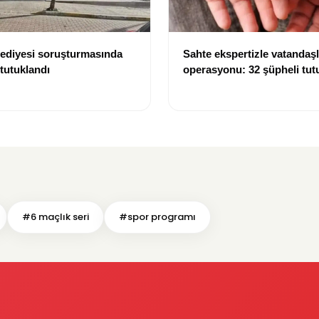
lediyesi soruşturmasında
Sahte ekspertizle vatandaşl
 tutuklandı
operasyonu: 32 şüpheli tut
#6 maçlık seri
#spor programı