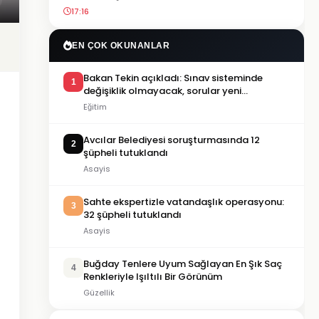
17:16
EN ÇOK OKUNANLAR
Bakan Tekin açıkladı: Sınav sisteminde
1
değişiklik olmayacak, sorular yeni
müfredata göre hazırlanacak
Eğitim
Avcılar Belediyesi soruşturmasında 12
2
şüpheli tutuklandı
Asayis
Sahte ekspertizle vatandaşlık operasyonu:
3
32 şüpheli tutuklandı
Asayis
Buğday Tenlere Uyum Sağlayan En Şık Saç
4
Renkleriyle Işıltılı Bir Görünüm
Güzellik