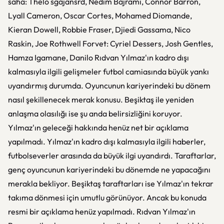
saha: Thelo sgajansrd, Nedim Bajrami, Connor Barron,
Lyall Cameron, Oscar Cortes, Mohamed Diomande,
Kieran Dowell, Robbie Fraser, Djiedi Gassama, Nico
Raskin, Joe Rothwell Forvet: Cyriel Dessers, Josh Gentles,
Hamza Igamane, Danilo Rıdvan Yılmaz'ın kadro dışı
kalmasıyla ilgili gelişmeler futbol camiasında büyük yankı
uyandırmış durumda. Oyuncunun kariyerindeki bu dönem
nasıl şekillenecek merak konusu. Beşiktaş ile yeniden
anlaşma olasılığı ise şu anda belirsizliğini koruyor.
Yılmaz'ın geleceği hakkında henüz net bir açıklama
yapılmadı. Yılmaz'ın kadro dışı kalmasıyla ilgili haberler,
futbolseverler arasında da büyük ilgi uyandırdı. Taraftarlar,
genç oyuncunun kariyerindeki bu dönemde ne yapacağını
merakla bekliyor. Beşiktaş taraftarları ise Yılmaz'ın tekrar
takıma dönmesi için umutlu görünüyor. Ancak bu konuda
resmi bir açıklama henüz yapılmadı. Rıdvan Yılmaz'ın