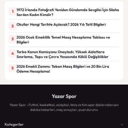
1972 İrlanda Fotoğrafı Yeniden Gündemde Sevgilisi İçin Silaha
1
Sarılan Kadın Kimdir?
Okullar Hangi Tarihte Açılacak? 2026 Yılı Tatil Bilgileri
2
2026 Ocak Emeklilik Temel Maaş Hesaplama Tablosu ve
3
Bilgileri
Torba Kanun Komisyonu Onayladı: Yüksek Aidatlara
4
Sınırlama, Tapu ve Çevre Yasasında Köklü Değişiklikler
2026 Emekli Zammı: Taban Maaş Bilgileri ve 20 Bin Lira
5
Ödeme Hesaplama!
Yazar Spor
Yazar Spor - Futbol, basketbol, voleybol, tenis ve tüm spor dallarından son
dakika haberleri, maç sonuçları, puan durumu
Kategoriler