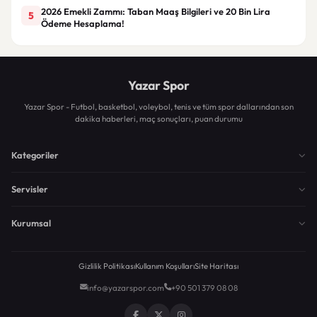
2026 Emekli Zammı: Taban Maaş Bilgileri ve 20 Bin Lira
5
Ödeme Hesaplama!
Yazar Spor
Yazar Spor - Futbol, basketbol, voleybol, tenis ve tüm spor dallarından son
dakika haberleri, maç sonuçları, puan durumu
Kategoriler
Servisler
Kurumsal
Gizlilik Politikası
Kullanım Koşulları
Site Haritası
info@yazarspor.com
+90 501 379 08 08