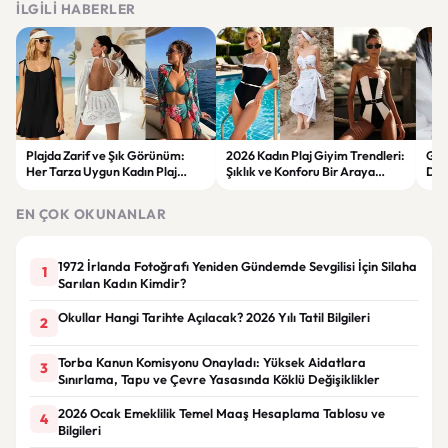
İLGILI HABERLER
Plajda Zarif ve Şık Görünüm:
2026 Kadın Plaj Giyim Trendleri:
Güz
Her Tarza Uygun Kadın Plaj
Şıklık ve Konforu Bir Araya
Dön
Giyim Önerileri
Getiren Modeller
Bakı
Çöz
EN ÇOK OKUNANLAR
1972 İrlanda Fotoğrafı Yeniden Gündemde Sevgilisi İçin Silaha
1
Sarılan Kadın Kimdir?
Okullar Hangi Tarihte Açılacak? 2026 Yılı Tatil Bilgileri
2
Torba Kanun Komisyonu Onayladı: Yüksek Aidatlara
3
Sınırlama, Tapu ve Çevre Yasasında Köklü Değişiklikler
2026 Ocak Emeklilik Temel Maaş Hesaplama Tablosu ve
4
Bilgileri