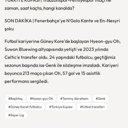
TÜRKİYE KUPASI | Trabzonspor-Fethiyespor maçı ne
zaman, saat kaçta, hangi kanalda?
SON DAKİKA | Fenerbahçe'ye N'Golo Kante ve En-Nesyri
şoku
Futbol kariyerine Güney Kore'de başlayan Hyeon-gyu Oh,
Suwon Bluewing altyapısında yetişti ve 2023 yılında
Celtic'e transfer oldu. 24 yaşındaki futbolcu, geçtiğimiz
sezonun başında ise Genk ile sözleşme imzaladı. Kariyeri
boyunca 213 maça çıkan Oh, 57 gol ve 15 asistlik
performans sergiledi.
#Beşiktaş
#Hyeon-gyu Oh
#Tammy Abraham
#Genk
#Güney Koreli futbolcu
#Türkiye Kupası
#futbol transferi
#Süper Lig