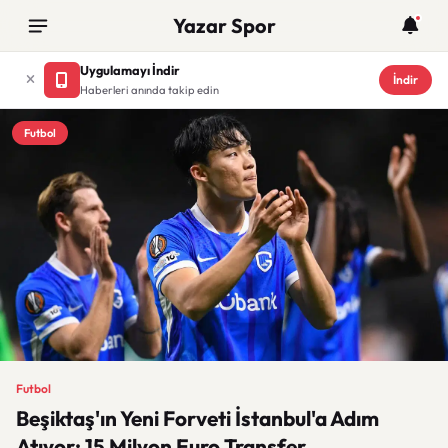
Yazar Spor
Uygulamayı İndir
İndir
Haberleri anında takip edin
Futbol
Futbol
Beşiktaş'ın Yeni Forveti İstanbul'a Adım
Atıyor: 15 Milyon Euro Transfer