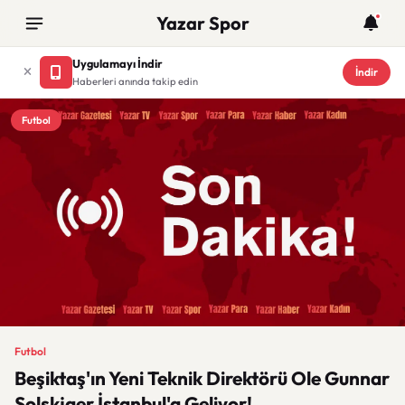
Yazar Spor
Uygulamayı İndir
İndir
Haberleri anında takip edin
Futbol
Futbol
Beşiktaş'ın Yeni Teknik Direktörü Ole Gunnar
Solskjaer İstanbul'a Geliyor!