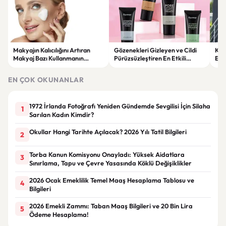
Makyajın Kalıcılığını Artıran
Gözenekleri Gizleyen ve Cildi
Koc
Makyaj Bazı Kullanmanın
Pürüzsüzleştiren En Etkili
Esk
Faydaları
Makyaj Bazı Önerileri
EN ÇOK OKUNANLAR
1972 İrlanda Fotoğrafı Yeniden Gündemde Sevgilisi İçin Silaha
1
Sarılan Kadın Kimdir?
Okullar Hangi Tarihte Açılacak? 2026 Yılı Tatil Bilgileri
2
Torba Kanun Komisyonu Onayladı: Yüksek Aidatlara
3
Sınırlama, Tapu ve Çevre Yasasında Köklü Değişiklikler
2026 Ocak Emeklilik Temel Maaş Hesaplama Tablosu ve
4
Bilgileri
2026 Emekli Zammı: Taban Maaş Bilgileri ve 20 Bin Lira
5
Ödeme Hesaplama!