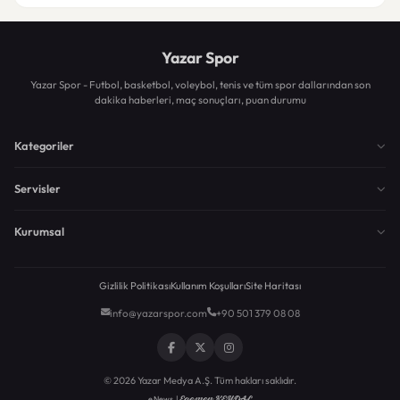
Yazar Spor
Yazar Spor - Futbol, basketbol, voleybol, tenis ve tüm spor dallarından son
dakika haberleri, maç sonuçları, puan durumu
Kategoriler
Servisler
Kurumsal
Gizlilik Politikası
Kullanım Koşulları
Site Haritası
info@yazarspor.com
+90 501 379 08 08
© 2026 Yazar Medya A.Ş. Tüm hakları saklıdır.
Egemen KEYDAL
eNews |