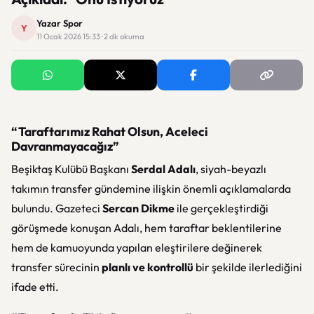
Yazar Spor
Y
11 Ocak 2026 15:33 · 2 dk okuma
“Taraftarımız Rahat Olsun, Aceleci
Davranmayacağız”
Beşiktaş Kulübü Başkanı
Serdal Adalı
, siyah-beyazlı
takımın transfer gündemine ilişkin önemli açıklamalarda
bulundu. Gazeteci
Sercan Dikme
ile gerçekleştirdiği
görüşmede konuşan Adalı, hem taraftar beklentilerine
hem de kamuoyunda yapılan eleştirilere değinerek
transfer sürecinin
planlı ve kontrollü
bir şekilde ilerlediğini
ifade etti.