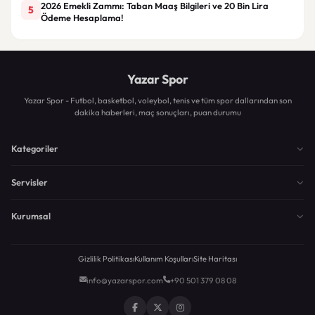
2026 Emekli Zammı: Taban Maaş Bilgileri ve 20 Bin Lira
5
Ödeme Hesaplama!
Yazar Spor
Yazar Spor - Futbol, basketbol, voleybol, tenis ve tüm spor dallarından son
dakika haberleri, maç sonuçları, puan durumu
Kategoriler
Servisler
Kurumsal
Gizlilik Politikası
Kullanım Koşulları
Site Haritası
info@yazarspor.com
+90 501 379 08 08