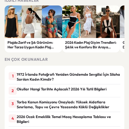
İLGILI HABERLER
Plajda Zarif ve Şık Görünüm:
2026 Kadın Plaj Giyim Trendleri:
Güz
Her Tarza Uygun Kadın Plaj
Şıklık ve Konforu Bir Araya
Dön
Giyim Önerileri
Getiren Modeller
Bakı
Çöz
EN ÇOK OKUNANLAR
1972 İrlanda Fotoğrafı Yeniden Gündemde Sevgilisi İçin Silaha
1
Sarılan Kadın Kimdir?
Okullar Hangi Tarihte Açılacak? 2026 Yılı Tatil Bilgileri
2
Torba Kanun Komisyonu Onayladı: Yüksek Aidatlara
3
Sınırlama, Tapu ve Çevre Yasasında Köklü Değişiklikler
2026 Ocak Emeklilik Temel Maaş Hesaplama Tablosu ve
4
Bilgileri