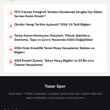
1972 İrlanda Fotoğrafı Yeniden Gündemde Sevgilisi İçin Silaha
1
Sarılan Kadın Kimdir?
Okullar Hangi Tarihte Açılacak? 2026 Yılı Tatil Bilgileri
2
Torba Kanun Komisyonu Onayladı: Yüksek Aidatlara
3
Sınırlama, Tapu ve Çevre Yasasında Köklü Değişiklikler
2026 Ocak Emeklilik Temel Maaş Hesaplama Tablosu ve
4
Bilgileri
2026 Emekli Zammı: Taban Maaş Bilgileri ve 20 Bin Lira
5
Ödeme Hesaplama!
Yazar Spor
Yazar Spor - Futbol, basketbol, voleybol, tenis ve tüm spor dallarından son
dakika haberleri, maç sonuçları, puan durumu