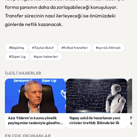
forma şansının daha da zorlaşabileceği konuşuluyor.
Transfer sürecinin nasıl ilerleyeceği ise önümüzdeki
günlerde netlik kazanacak.
#Beşiktaş
#Taylan Bulut
#futbol transferi
#ayrılık ihtimali
#Süper Lig
#spor haberleri
İLGILI HABERLER
Aziz Yıldırım’ın kızına yönelik
Yapay zekâ ile tasarlanan yeni
Falc
paylaşımlar nedeniyle gözaltına
virüsler üretildi: Bilimde bir ilk
çar
alınan şüpheli için tutuklama
gör
talebi
EN ÇOK OKUNANLAR