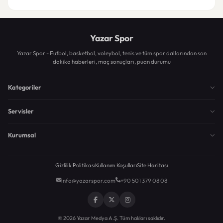
Yazar Spor
Yazar Spor - Futbol, basketbol, voleybol, tenis ve tüm spor dallarından son
dakika haberleri, maç sonuçları, puan durumu
Kategoriler
Servisler
Kurumsal
Gizlilik Politikası
Kullanım Koşulları
Site Haritası
info@yazarspor.com
+90 501 379 08 08
© 2026 Yazar Medya A.Ş. Tüm hakları saklıdır.