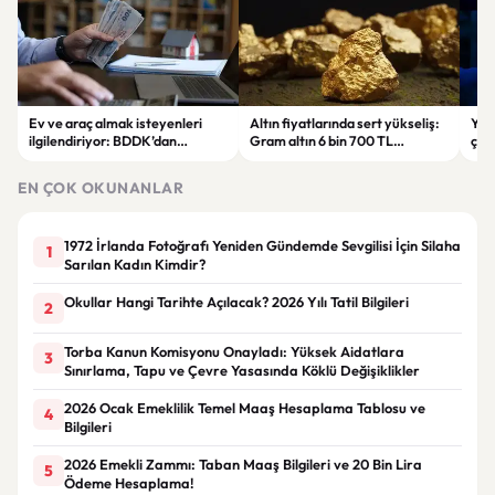
Ev ve araç almak isteyenleri
Altın fiyatlarında sert yükseliş:
Yar
ilgilendiriyor: BDDK’dan
Gram altın 6 bin 700 TL
çalı
tasarruf finansman şirketlerine
seviyesini gördü
Pri
yeni kurallar
hes
EN ÇOK OKUNANLAR
1972 İrlanda Fotoğrafı Yeniden Gündemde Sevgilisi İçin Silaha
1
Sarılan Kadın Kimdir?
Okullar Hangi Tarihte Açılacak? 2026 Yılı Tatil Bilgileri
2
Torba Kanun Komisyonu Onayladı: Yüksek Aidatlara
3
Sınırlama, Tapu ve Çevre Yasasında Köklü Değişiklikler
2026 Ocak Emeklilik Temel Maaş Hesaplama Tablosu ve
4
Bilgileri
2026 Emekli Zammı: Taban Maaş Bilgileri ve 20 Bin Lira
5
Ödeme Hesaplama!