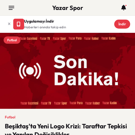
Yazar Spor
Uygulamayı İndir
İndir
Haberleri anında takip edin
Futbol
Futbol
Beşiktaş'ta Yeni Logo Krizi: Taraftar Tepkisi
ve Yapılan Değişiklikler