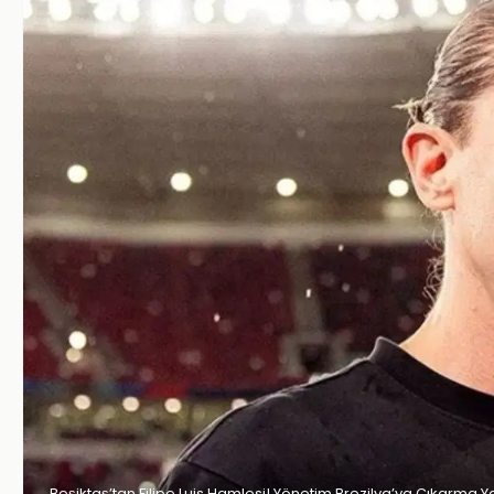
Beşiktaş’tan Filipe Luis Hamlesi! Yönetim Brezilya’ya Çıkarma Y