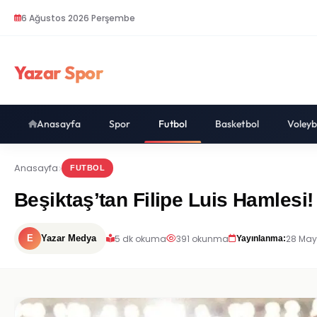
6 Ağustos 2026 Perşembe
Yazar Spor
Anasayfa
Spor
Futbol
Basketbol
Voleyb
Anasayfa
FUTBOL
Beşiktaş’tan Filipe Luis Hamlesi
5 dk okuma
391 okunma
28 May
E
Yazar Medya
Yayınlanma: