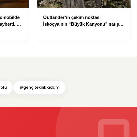
tomobilde
Outlander’ın çekim noktası
aybetti, bir
İskoçya’nın “Büyük Kanyonu” satışa
çıkarıldı
bolu
#genç teknik adam