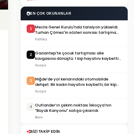
EN ÇOK OKUNANLAR
Meclis Genel Kurulu'nda tansiyon yükseldi:
1
Turhan Çömez'in sözleri sonrası tartışma
çıktı
Politika
Gaziantep’te çocuk tartışması aile
2
kavgasına dönüştü: 1 kişi hayatını kaybetti,
5 kişi yaralandı
Asayis
Niğde’de yol kenarındaki otomobilde
3
dehşet: Bir kadın hayatını kaybetti, bir kişi
ağır yaralandı
Asayis
Outlander’ın çekim noktası İskoçya’nın
4
“Büyük Kanyonu” satışa çıkarıldı
Bilim
BIZI TAKIP EDIN