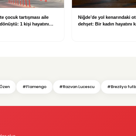
te çocuk tartışması aile
Niğde’de yol kenarındaki o
dönüştü: 1 kişi hayatını
dehşet: Bir kadın hayatını k
 kişi yaralandı
kişi ağır yaralandı
Özen
#Flamengo
#Razvan Lucescu
#Brezilya fut
dar olun.