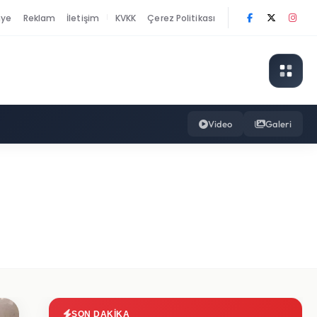
nye
Reklam
İletişim
KVKK
Çerez Politikası
|
Video
Galeri
SON DAKIKA