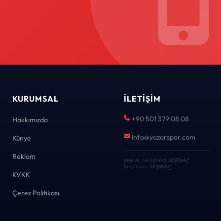
KURUMSAL
İLETIŞIM
+90 501 379 08 08
Hakkımızda
info@yazarspor.com
Künye
Reklam
eNews · Geliştirici
KEYDAL
·
Developer
KEYDAL
KVKK
Çerez Politikası