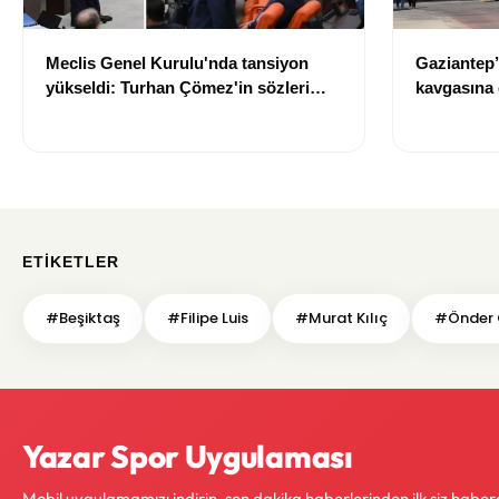
Meclis Genel Kurulu'nda tansiyon
Gaziantep’
yükseldi: Turhan Çömez'in sözleri
kavgasına 
sonrası tartışma çıktı
kaybetti, 5
ETIKETLER
#Beşiktaş
#Filipe Luis
#Murat Kılıç
#Önder 
Yazar Spor Uygulaması
Mobil uygulamamızı indirin, son dakika haberlerinden ilk siz haber