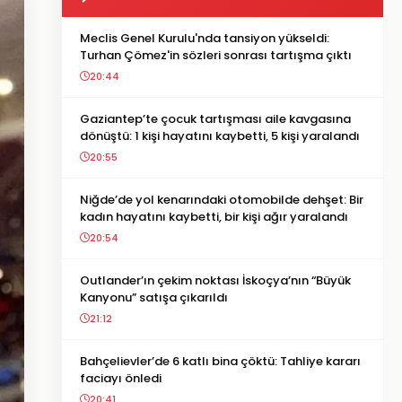
Meclis Genel Kurulu'nda tansiyon yükseldi:
Turhan Çömez'in sözleri sonrası tartışma çıktı
20:44
Gaziantep’te çocuk tartışması aile kavgasına
dönüştü: 1 kişi hayatını kaybetti, 5 kişi yaralandı
20:55
Niğde’de yol kenarındaki otomobilde dehşet: Bir
kadın hayatını kaybetti, bir kişi ağır yaralandı
20:54
Outlander’ın çekim noktası İskoçya’nın “Büyük
Kanyonu” satışa çıkarıldı
21:12
Bahçelievler’de 6 katlı bina çöktü: Tahliye kararı
faciayı önledi
20:41