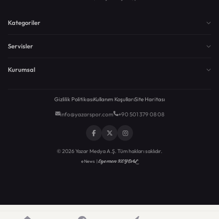
Kategoriler
Servisler
Kurumsal
Gizlilik Politikası
Kullanım Koşulları
Site Haritası
info@yazarspor.com
+90 501 379 08 08
© 2026 Yazar Medya A.Ş. Tüm hakları saklıdır.
Egemen KEYDAL
eNews |