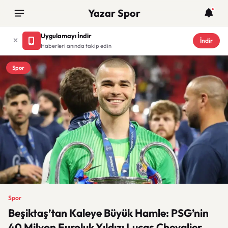
Yazar Spor
Uygulamayı İndir
İndir
Haberleri anında takip edin
Spor
Spor
Beşiktaş’tan Kaleye Büyük Hamle: PSG’nin
40 Milyon Euroluk Yıldızı Lucas Chevalier