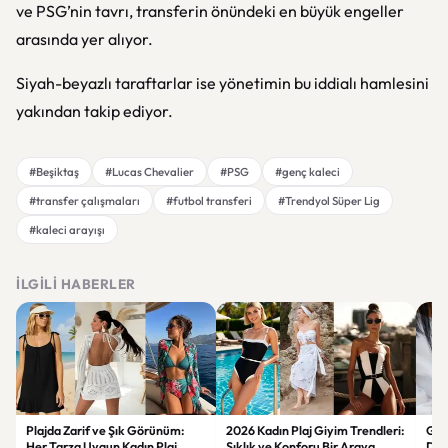
ve PSG’nin tavrı, transferin önündeki en büyük engeller
arasında yer alıyor.
Siyah-beyazlı taraftarlar ise yönetimin bu iddialı hamlesini
yakından takip ediyor.
#Beşiktaş
#Lucas Chevalier
#PSG
#genç kaleci
#transfer çalışmaları
#futbol transferi
#Trendyol Süper Lig
#kaleci arayışı
İLGILI HABERLER
Plajda Zarif ve Şık Görünüm:
2026 Kadın Plaj Giyim Trendleri:
Güz
Her Tarza Uygun Kadın Plaj
Şıklık ve Konforu Bir Araya
Dön