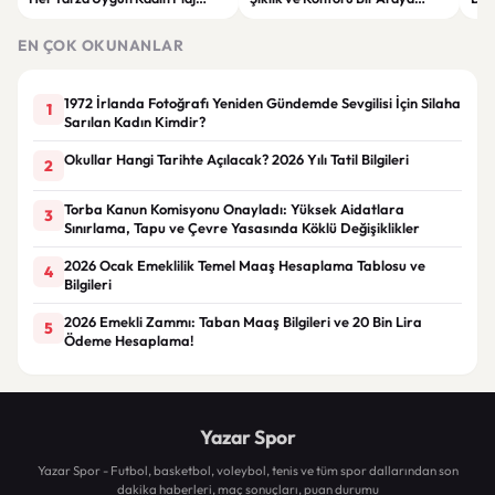
Giyim Önerileri
Getiren Modeller
Bakı
Çöz
EN ÇOK OKUNANLAR
1972 İrlanda Fotoğrafı Yeniden Gündemde Sevgilisi İçin Silaha
1
Sarılan Kadın Kimdir?
Okullar Hangi Tarihte Açılacak? 2026 Yılı Tatil Bilgileri
2
Torba Kanun Komisyonu Onayladı: Yüksek Aidatlara
3
Sınırlama, Tapu ve Çevre Yasasında Köklü Değişiklikler
2026 Ocak Emeklilik Temel Maaş Hesaplama Tablosu ve
4
Bilgileri
2026 Emekli Zammı: Taban Maaş Bilgileri ve 20 Bin Lira
5
Ödeme Hesaplama!
Yazar Spor
Yazar Spor - Futbol, basketbol, voleybol, tenis ve tüm spor dallarından son
dakika haberleri, maç sonuçları, puan durumu