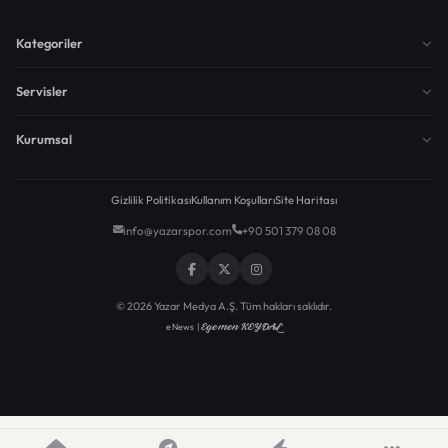
Kategoriler
Servisler
Kurumsal
Gizlilik Politikası
Kullanım Koşulları
Site Haritası
info@yazarspor.com
+90 501 379 08 08
© 2026 Yazar Medya A.Ş. Tüm hakları saklıdır.
Egemen KEYDAL
eNews |