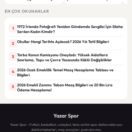
Giyim Önerileri
Getiren Modeller
Bakı
Çöz
EN ÇOK OKUNANLAR
1972 İrlanda Fotoğrafı Yeniden Gündemde Sevgilisi İçin Silaha
1
Sarılan Kadın Kimdir?
Okullar Hangi Tarihte Açılacak? 2026 Yılı Tatil Bilgileri
2
Torba Kanun Komisyonu Onayladı: Yüksek Aidatlara
3
Sınırlama, Tapu ve Çevre Yasasında Köklü Değişiklikler
2026 Ocak Emeklilik Temel Maaş Hesaplama Tablosu ve
4
Bilgileri
2026 Emekli Zammı: Taban Maaş Bilgileri ve 20 Bin Lira
5
Ödeme Hesaplama!
Yazar Spor
Yazar Spor - Futbol, basketbol, voleybol, tenis ve tüm spor dallarından son
dakika haberleri, maç sonuçları, puan durumu