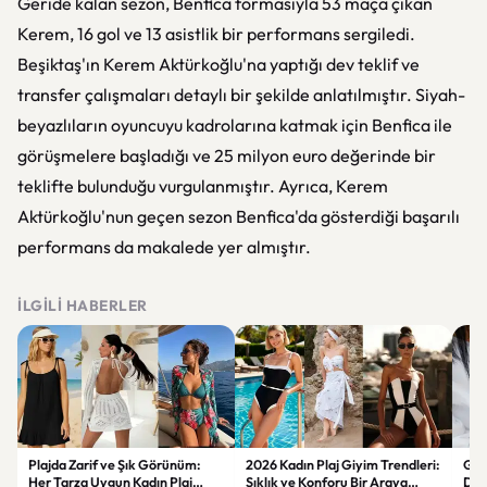
Geride kalan sezon, Benfica formasıyla 53 maça çıkan
Kerem, 16 gol ve 13 asistlik bir performans sergiledi.
Beşiktaş'ın Kerem Aktürkoğlu'na yaptığı dev teklif ve
transfer çalışmaları detaylı bir şekilde anlatılmıştır. Siyah-
beyazlıların oyuncuyu kadrolarına katmak için Benfica ile
görüşmelere başladığı ve 25 milyon euro değerinde bir
teklifte bulunduğu vurgulanmıştır. Ayrıca, Kerem
Aktürkoğlu'nun geçen sezon Benfica'da gösterdiği başarılı
performans da makalede yer almıştır.
İLGILI HABERLER
Plajda Zarif ve Şık Görünüm:
2026 Kadın Plaj Giyim Trendleri:
Güz
Her Tarza Uygun Kadın Plaj
Şıklık ve Konforu Bir Araya
Dön