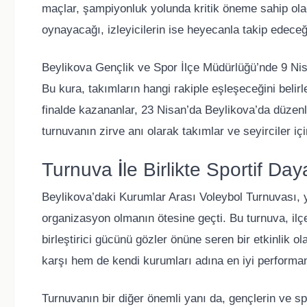
maçlar, şampiyonluk yolunda kritik öneme sahip olac
oynayacağı, izleyicilerin ise heyecanla takip edece
Beylikova Gençlik ve Spor İlçe Müdürlüğü’nde 9 Nis
Bu kura, takımların hangi rakiple eşleşeceğini belir
finalde kazananlar, 23 Nisan’da Beylikova’da düzen
turnuvanın zirve anı olarak takımlar ve seyirciler i
Turnuva İle Birlikte Sportif Da
Beylikova’daki Kurumlar Arası Voleybol Turnuvası, y
organizasyon olmanın ötesine geçti. Bu turnuva, il
birleştirici gücünü gözler önüne seren bir etkinlik o
karşı hem de kendi kurumları adına en iyi performan
Turnuvanın bir diğer önemli yanı da, gençlerin ve s