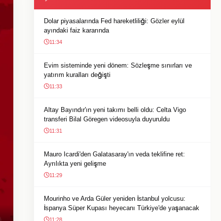
Dolar piyasalarında Fed hareketliliği: Gözler eylül
ayındaki faiz kararında
11:34
Evim sisteminde yeni dönem: Sözleşme sınırları ve
yatırım kuralları değişti
11:33
Altay Bayındır'ın yeni takımı belli oldu: Celta Vigo
transferi Bilal Göregen videosuyla duyuruldu
11:31
Mauro Icardi'den Galatasaray'ın veda teklifine ret:
Ayrılıkta yeni gelişme
11:29
Mourinho ve Arda Güler yeniden İstanbul yolcusu:
İspanya Süper Kupası heyecanı Türkiye'de yaşanacak
11:28