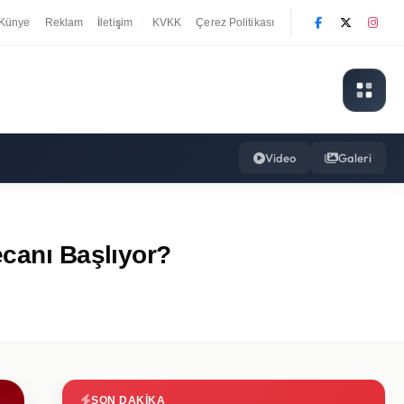
Künye
Reklam
İletişim
KVKK
Çerez Politikası
|
Video
Galeri
ecanı Başlıyor?
SON DAKIKA