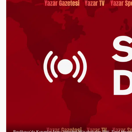
Beylikova’da Kurumlar Arası Voleybol Müsabakaları Bitti, Final Heyec