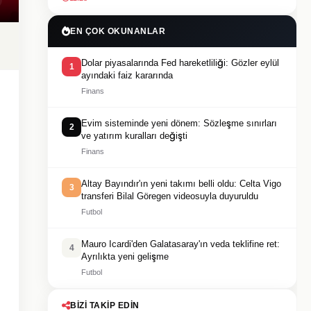
EN ÇOK OKUNANLAR
Dolar piyasalarında Fed hareketliliği: Gözler eylül
1
ayındaki faiz kararında
Finans
Evim sisteminde yeni dönem: Sözleşme sınırları
2
ve yatırım kuralları değişti
Finans
Altay Bayındır'ın yeni takımı belli oldu: Celta Vigo
3
transferi Bilal Göregen videosuyla duyuruldu
Futbol
Mauro Icardi'den Galatasaray'ın veda teklifine ret:
4
Ayrılıkta yeni gelişme
Futbol
BIZI TAKIP EDIN