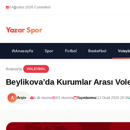
8 Ağustos 2026 Cumartesi
Yazar Spor
Anasayfa
Spor
Futbol
Basketbol
Voleyb
Anasayfa
VOLEYBOL
Beylikova’da Kurumlar Arası Vole
A
Arşiv
5 dk okuma
63 okunma
Yayınlanma:
13 Ocak 2026 20:36