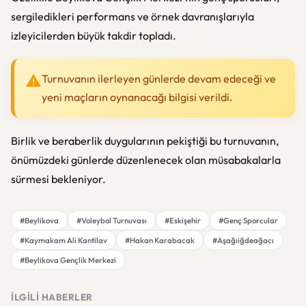
sergiledikleri performans ve örnek davranışlarıyla
izleyicilerden büyük takdir topladı.
Turnuvanın ilerleyen günlerde devam edeceği ve
yeni maçların oynanacağı bilgisi verildi.
Birlik ve beraberlik duygularının pekiştiği bu turnuvanın,
önümüzdeki günlerde düzenlenecek olan müsabakalarla
sürmesi bekleniyor.
#Beylikova
#Voleybol Turnuvası
#Eskişehir
#Genç Sporcular
#Kaymakam Ali Kantilav
#Hakan Karabacak
#Aşağıiğdeağacı
#Beylikova Gençlik Merkezi
İLGILI HABERLER