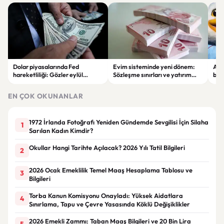
Dolar piyasalarında Fed
Evim sisteminde yeni dönem:
Alta
hareketliliği: Gözler eylül
Sözleşme sınırları ve yatırım
bell
ayındaki faiz kararında
kuralları değişti
Bil
duy
EN ÇOK OKUNANLAR
1972 İrlanda Fotoğrafı Yeniden Gündemde Sevgilisi İçin Silaha
1
Sarılan Kadın Kimdir?
Okullar Hangi Tarihte Açılacak? 2026 Yılı Tatil Bilgileri
2
2026 Ocak Emeklilik Temel Maaş Hesaplama Tablosu ve
3
Bilgileri
Torba Kanun Komisyonu Onayladı: Yüksek Aidatlara
4
Sınırlama, Tapu ve Çevre Yasasında Köklü Değişiklikler
2026 Emekli Zammı: Taban Maaş Bilgileri ve 20 Bin Lira
5