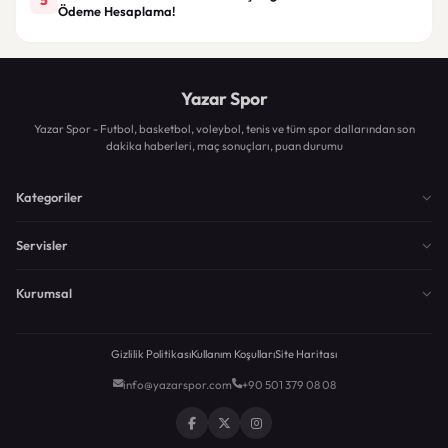
Ödeme Hesaplama!
Yazar Spor
Yazar Spor - Futbol, basketbol, voleybol, tenis ve tüm spor dallarından son
dakika haberleri, maç sonuçları, puan durumu
Kategoriler
Servisler
Kurumsal
Gizlilik Politikası
Kullanım Koşulları
Site Haritası
info@yazarspor.com
+90 501 379 08 08