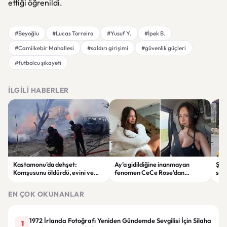
ettiği öğrenildi.
#Beyoğlu
#Lucas Torreira
#Yusuf Y.
#İpek B.
#Camiikebir Mahallesi
#saldırı girişimi
#güvenlik güçleri
#futbolcu şikayeti
İLGILI HABERLER
Kastamonu’da dehşet:
Ay’a gidildiğine inanmayan
Şam
Komşusunu öldürdü, evini ve
fenomen CeCe Rose’dan
sald
aracını ateşe verdi
NASA’ya çağrı: “Beni göreve
oldu
gönderin”
EN ÇOK OKUNANLAR
1972 İrlanda Fotoğrafı Yeniden Gündemde Sevgilisi İçin Silaha
1