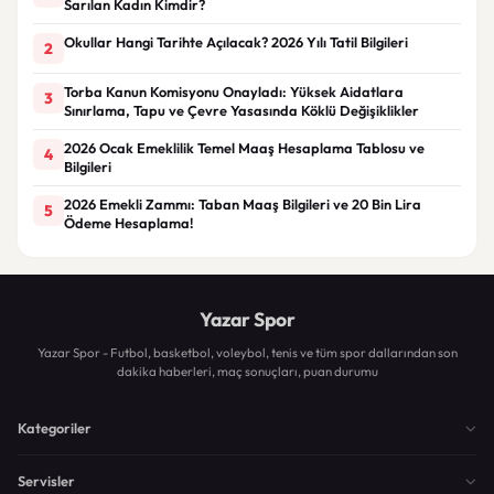
Sarılan Kadın Kimdir?
Okullar Hangi Tarihte Açılacak? 2026 Yılı Tatil Bilgileri
2
Torba Kanun Komisyonu Onayladı: Yüksek Aidatlara
3
Sınırlama, Tapu ve Çevre Yasasında Köklü Değişiklikler
2026 Ocak Emeklilik Temel Maaş Hesaplama Tablosu ve
4
Bilgileri
2026 Emekli Zammı: Taban Maaş Bilgileri ve 20 Bin Lira
5
Ödeme Hesaplama!
Yazar Spor
Yazar Spor - Futbol, basketbol, voleybol, tenis ve tüm spor dallarından son
dakika haberleri, maç sonuçları, puan durumu
Kategoriler
Servisler