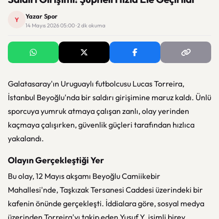
Yazar Spor
Y
14 Mayıs 2026 05:00 · 2 dk okuma
Galatasaray'ın Uruguaylı futbolcusu
Lucas Torreira
,
İstanbul Beyoğlu'nda bir saldırı girişimine maruz kaldı. Ünlü
sporcuya yumruk atmaya çalışan zanlı, olay yerinden
kaçmaya çalışırken, güvenlik güçleri tarafından hızlıca
yakalandı.
Olayın Gerçekleştiği Yer
Bu olay, 12 Mayıs akşamı Beyoğlu Camiikebir
Mahallesi'nde, Taşkızak Tersanesi Caddesi üzerindeki bir
kafenin önünde gerçekleşti. İddialara göre, sosyal medya
üzerinden Torreira'yı takip eden Yusuf Y. isimli birey,