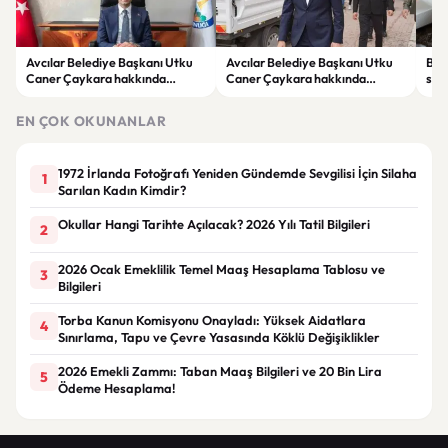
Avcılar Belediye Başkanı Utku
Avcılar Belediye Başkanı Utku
Bur
Caner Çaykara hakkında
Caner Çaykara hakkında
size
tahliye kararı
tahliye kararı
kah
EN ÇOK OKUNANLAR
1972 İrlanda Fotoğrafı Yeniden Gündemde Sevgilisi İçin Silaha
1
Sarılan Kadın Kimdir?
Okullar Hangi Tarihte Açılacak? 2026 Yılı Tatil Bilgileri
2
2026 Ocak Emeklilik Temel Maaş Hesaplama Tablosu ve
3
Bilgileri
Torba Kanun Komisyonu Onayladı: Yüksek Aidatlara
4
Sınırlama, Tapu ve Çevre Yasasında Köklü Değişiklikler
2026 Emekli Zammı: Taban Maaş Bilgileri ve 20 Bin Lira
5
Ödeme Hesaplama!