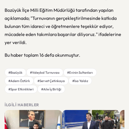
Bozüyük İlçe Milli Eğitim Müdürlüğü tarafından yapılan
açıklamada; "Turnuvanın gerçekleştirilmesinde katkıda
bulunan tüm idareci ve öğretmenlere teşekkür ediyor,
mücadele eden takımlara başarılar diliyoruz." ifadelerine
yer verildi.
Bu haber toplam 16 defa okunmuştur.
#Bozüyük
#Voleybol Turnuvası
#Evinin Sultanları
#Adem Öztürk
#Servet Çetinkaya
#İsa Yaldız
#Spor Etkinlikleri
#Aile İş Birliği
İLGILI HABERLER