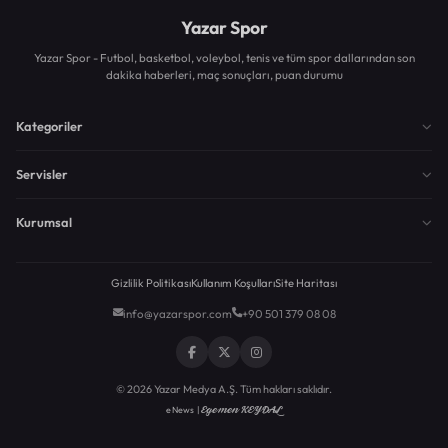
Yazar Spor
Yazar Spor - Futbol, basketbol, voleybol, tenis ve tüm spor dallarından son
dakika haberleri, maç sonuçları, puan durumu
Kategoriler
Servisler
Kurumsal
Gizlilik Politikası
Kullanım Koşulları
Site Haritası
info@yazarspor.com
+90 501 379 08 08
© 2026 Yazar Medya A.Ş. Tüm hakları saklıdır.
Egemen KEYDAL
eNews |