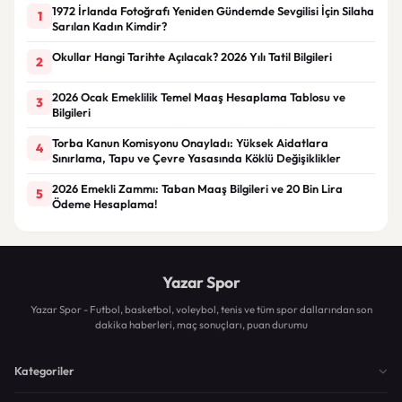
1972 İrlanda Fotoğrafı Yeniden Gündemde Sevgilisi İçin Silaha
1
Sarılan Kadın Kimdir?
Okullar Hangi Tarihte Açılacak? 2026 Yılı Tatil Bilgileri
2
2026 Ocak Emeklilik Temel Maaş Hesaplama Tablosu ve
3
Bilgileri
Torba Kanun Komisyonu Onayladı: Yüksek Aidatlara
4
Sınırlama, Tapu ve Çevre Yasasında Köklü Değişiklikler
2026 Emekli Zammı: Taban Maaş Bilgileri ve 20 Bin Lira
5
Ödeme Hesaplama!
Yazar Spor
Yazar Spor - Futbol, basketbol, voleybol, tenis ve tüm spor dallarından son
dakika haberleri, maç sonuçları, puan durumu
Kategoriler