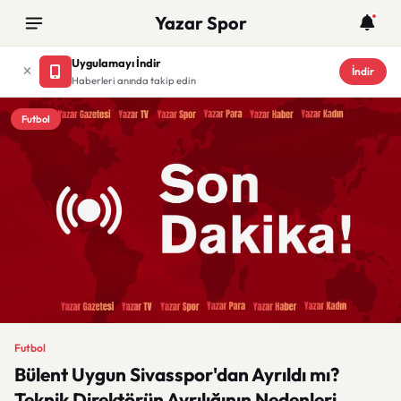
Yazar Spor
Uygulamayı İndir
İndir
Haberleri anında takip edin
Futbol
Futbol
Bülent Uygun Sivasspor'dan Ayrıldı mı?
Teknik Direktörün Ayrılığının Nedenleri