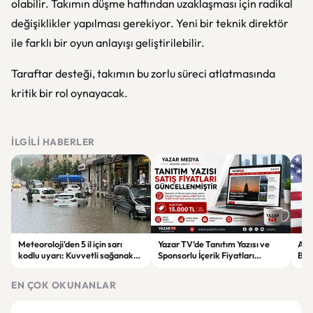
olabilir. Takımın düşme hattından uzaklaşması için radikal
değişiklikler yapılması gerekiyor. Yeni bir teknik direktör
ile farklı bir oyun anlayışı geliştirilebilir.
Taraftar desteği, takımın bu zorlu süreci atlatmasında
kritik bir rol oynayacak.
İLGILI HABERLER
Meteoroloji'den 5 il için sarı
Yazar TV’de Tanıtım Yazısı ve
ABD
kodlu uyarı: Kuvvetli sağanak
Sponsorlu İçerik Fiyatları
Boğ
ve fırtına geliyor
Güncellendi: Yeni Fiyat 15 Bin TL
iht
EN ÇOK OKUNANLAR