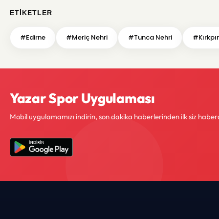
ETIKETLER
#Edirne
#Meriç Nehri
#Tunca Nehri
#Kırkpı
Yazar Spor Uygulaması
Mobil uygulamamızı indirin, son dakika haberlerinden ilk siz haber