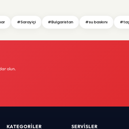
nar
#Sarayiçi
#Bulgaristan
#su baskını
#taş
dar olun.
KATEGORILER
SERVISLER