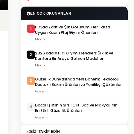
EN ÇOK OKUNANLAR
Plajda Zarif ve Şık Görünüm: Her Tarza
1
Uygun Kadın Plaj Giyim Önerileri
Moda
2026 Kadın Plaj Giyim Trendleri: Şıklık ve
2
Konforu Bir Araya Getiren Modeller
Moda
Güzellik Dünyasında Yeni Dönem: Teknoloji
3
Destekli Bakım Ürünleri ve Yenilikçi Çözümler
Güzellik
Doğal Işıltının Sırrı: Cilt, Saç ve Makyaj İçin
4
En Etkili Güzellik Ürünleri
Güzellik
BIZI TAKIP EDIN