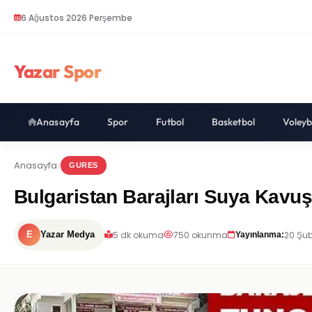
6 Ağustos 2026 Perşembe
Yazar Spor
Anasayfa
Spor
Futbol
Basketbol
Voleyb
Anasayfa
GURES
Bulgaristan Barajları Suya Kavuş
5 dk okuma
750 okunma
20 Şub
E
Yazar Medya
Yayınlanma: