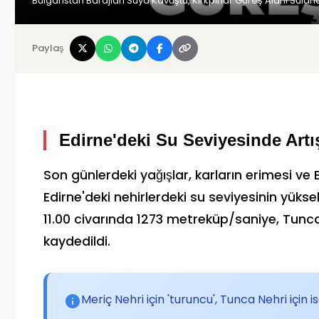
Bulgaristan Barajları Suya Kavuştu, Kırkpınar Güreş Alanı Sular
Paylaş
Edirne'deki Su Seviyesinde Artı
Son günlerdeki yağışlar, karların erimesi ve 
Edirne'deki nehirlerdeki su seviyesinin yüks
11.00 civarında 1273 metreküp/saniye, Tunca
kaydedildi.
Meriç Nehri için 'turuncu', Tunca Nehri için 