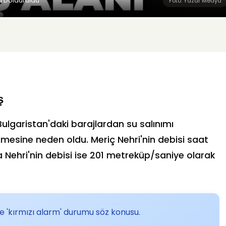
la Dolduruldu
Foto: Yazar Medya
ş
Bulgaristan'daki barajlardan su salınımı
elmesine neden oldu. Meriç Nehri'nin debisi saat
 Nehri'nin debisi ise 201 metreküp/saniye olarak
ise 'kırmızı alarm' durumu söz konusu.