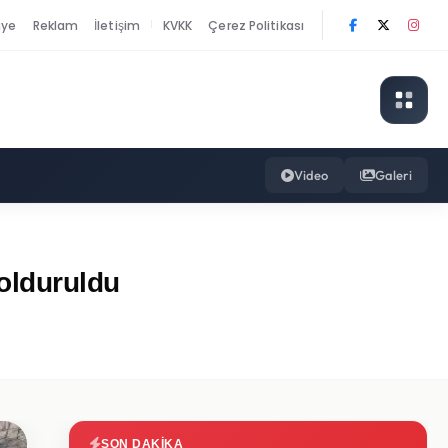
nye
Reklam
İletişim
KVKK
Çerez Politikası
|
Video
Galeri
Dolduruldu
SON DAKIKA