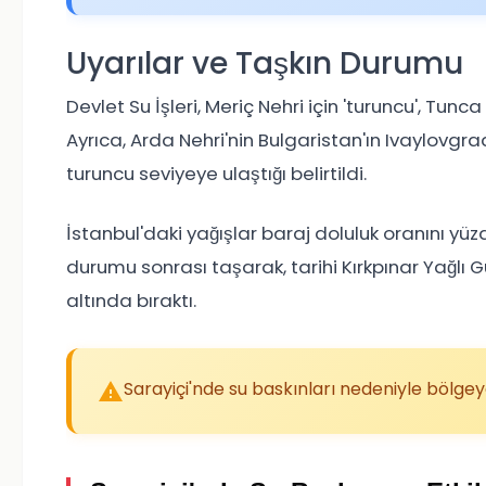
Uyarılar ve Taşkın Durumu
Devlet Su İşleri, Meriç Nehri için 'turuncu', Tunc
Ayrıca, Arda Nehri'nin Bulgaristan'ın Ivaylov
turuncu seviyeye ulaştığı belirtildi.
İstanbul'daki yağışlar baraj doluluk oranını yüz
durumu sonrası taşarak, tarihi Kırkpınar Yağlı Gü
altında bıraktı.
Sarayiçi'nde su baskınları nedeniyle bölgeye 