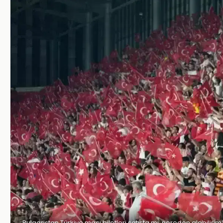
Bulgaristan Türkiye maçı biletleri satışta mı, nereden alabilirim