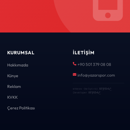
KURUMSAL
İLETIŞIM
+90 501 379 08 08
Hakkımızda
info@yazarspor.com
Künye
Reklam
eNews · Geliştirici
KEYDAL
·
Developer
KEYDAL
KVKK
Çerez Politikası