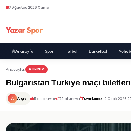
7 Ağustos 2026 Cuma
Yazar Spor
Anasayfa
Spor
Futbol
Basketbol
Voleyb
Anasayfa
GÜNDEM
Bulgaristan Türkiye maçı biletleri
5 dk okuma
78 okunma
13 Ocak 2026 2
A
Arşiv
Yayınlanma: