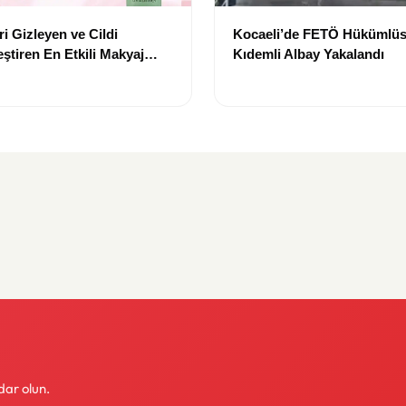
i Gizleyen ve Cildi
Kocaeli’de FETÖ Hükümlüs
ştiren En Etkili Makyaj
Kıdemli Albay Yakalandı
leri
dar olun.