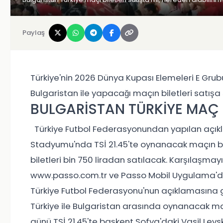
Paylaş
Türkiye'nin 2026 Dünya Kupası Elemeleri E Gr
Bulgaristan ile yapacağı maçın biletleri satışa s
BULGARİSTAN TÜRKİYE MAÇ B
Türkiye Futbol Federasyonundan yapılan açıkl
Stadyumu'nda TSİ 21.45'te oynanacak maçın bile
biletleri bin 750 liradan satılacak. Karşılaşmayı
www.passo.com.tr ve Passo Mobil Uygulama'
Türkiye Futbol Federasyonu'nun açıklamasına 
Türkiye ile Bulgaristan arasında oynanacak maç
günü TSİ 21.45'te başkent Sofya'daki Vasil Lev