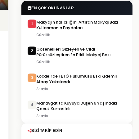
EN ÇOK OKUNANLAR
Makyajın Kalıcılığını Artıran Makyaj Bazı
1
Kullanmanın Faydaları
Güzellik
Gözenekleri Gizleyen ve Cildi
2
Pürüzsüzleştiren En Etkili Makyaj Bazı
Önerileri
Güzellik
Kocaeli’de FETÖ Hükümlüsü Eski Kıdemli
3
Albay Yakalandı
Asayis
Manavgat’ta Kuyuya Düşen 6 Yaşındaki
4
Çocuk Kurtarıldı
Asayis
BIZI TAKIP EDIN