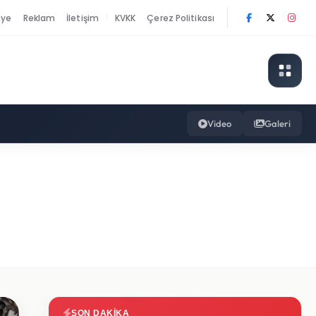
nye
Reklam
İletişim
KVKK
Çerez Politikası
|
Video
Galeri
SON DAKIKA