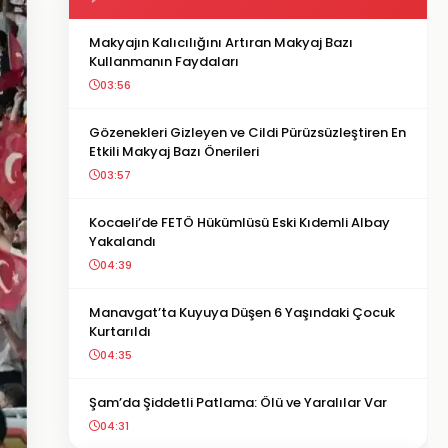
Makyajın Kalıcılığını Artıran Makyaj Bazı
Kullanmanın Faydaları
03:56
Gözenekleri Gizleyen ve Cildi Pürüzsüzleştiren En
Etkili Makyaj Bazı Önerileri
03:57
Kocaeli’de FETÖ Hükümlüsü Eski Kıdemli Albay
Yakalandı
04:39
Manavgat’ta Kuyuya Düşen 6 Yaşındaki Çocuk
Kurtarıldı
04:35
Şam’da Şiddetli Patlama: Ölü ve Yaralılar Var
04:31