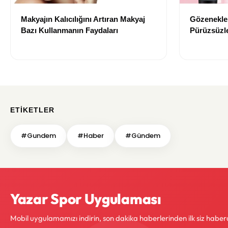
Makyajın Kalıcılığını Artıran Makyaj
Gözenekler
Bazı Kullanmanın Faydaları
Pürüzsüzle
Bazı Öneri
ETIKETLER
#Gundem
#Haber
#Gündem
Yazar Spor Uygulaması
Mobil uygulamamızı indirin, son dakika haberlerinden ilk siz haber