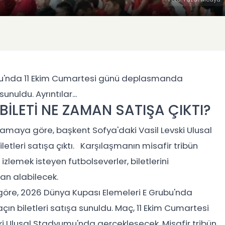
ubu'nda 11 Ekim Cumartesi günü deplasmanda
unuldu. Ayrıntılar...
İLETİ NE ZAMAN SATIŞA ÇIKTI?
amaya göre, başkent Sofya'daki Vasil Levski Ulusal
tleri satışa çıktı. Karşılaşmanın misafir tribün
 izlemek isteyen futbolseverler, biletlerini
dan alabilecek.
göre, 2026 Dünya Kupası Elemeleri E Grubu'nda
ın biletleri satışa sunuldu. Maç, 11 Ekim Cumartesi
ski Ulusal Stadyumu'nda gerçekleşecek. Misafir tribün