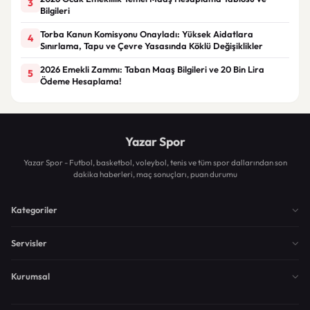
3
Bilgileri
Torba Kanun Komisyonu Onayladı: Yüksek Aidatlara
4
Sınırlama, Tapu ve Çevre Yasasında Köklü Değişiklikler
2026 Emekli Zammı: Taban Maaş Bilgileri ve 20 Bin Lira
5
Ödeme Hesaplama!
Yazar Spor
Yazar Spor - Futbol, basketbol, voleybol, tenis ve tüm spor dallarından son
dakika haberleri, maç sonuçları, puan durumu
Kategoriler
Servisler
Kurumsal