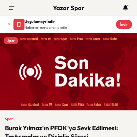
Yazar Spor
Uygulamayı İndir
İndir
Haberleri anında takip edin
Spor
Spor
Burak Yılmaz'ın PFDK'ya Sevk Edilmesi:
Tartışmalar ve Disiplin Süreci