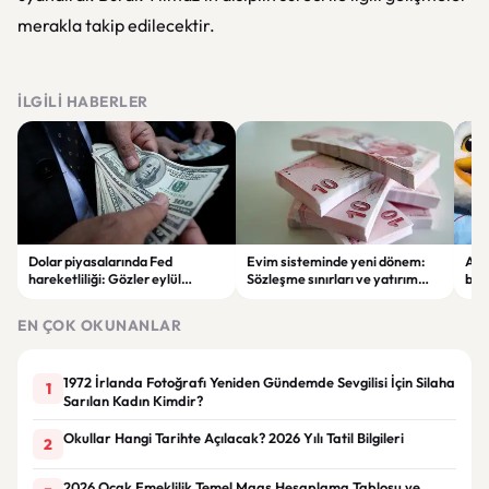
merakla takip edilecektir.
İLGILI HABERLER
Dolar piyasalarında Fed
Evim sisteminde yeni dönem:
Alta
hareketliliği: Gözler eylül
Sözleşme sınırları ve yatırım
bell
ayındaki faiz kararında
kuralları değişti
Bil
duy
EN ÇOK OKUNANLAR
1972 İrlanda Fotoğrafı Yeniden Gündemde Sevgilisi İçin Silaha
1
Sarılan Kadın Kimdir?
Okullar Hangi Tarihte Açılacak? 2026 Yılı Tatil Bilgileri
2
2026 Ocak Emeklilik Temel Maaş Hesaplama Tablosu ve