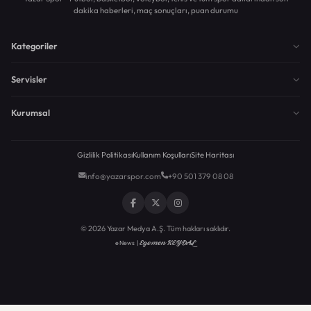
dakika haberleri, maç sonuçları, puan durumu
Kategoriler
Servisler
Kurumsal
Gizlilik Politikası
Kullanım Koşulları
Site Haritası
info@yazarspor.com
+90 501 379 08 08
© 2026 Yazar Medya A.Ş. Tüm hakları saklıdır.
Egemen KEYDAL
eNews |