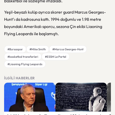
Basketbol ile sözleşme imzaladı.
Yeşil-beyazlı kulüp ayrıca skorer guard Marcus Georges-
Hunt’ı da kadrosuna kattı. 1994 doğumlu ve 1.98 metre
boyundaki Amerikalı sporcu, sezona Çin ekibi Liaoning
Flying Leopards ile başlamıştı.
#Bursaspor
#Mike Smith
#Marcus Georges-Hunt
#basketbol transferleri
#ESSM Le Portel
#Liaoning Flying Leopards
İLGILI HABERLER