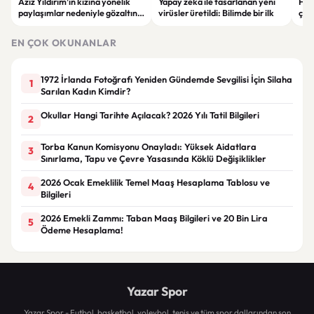
Aziz Yıldırım’ın kızına yönelik
Yapay zekâ ile tasarlanan yeni
Falc
paylaşımlar nedeniyle gözaltına
virüsler üretildi: Bilimde bir ilk
çar
alınan şüpheli için tutuklama
gör
talebi
EN ÇOK OKUNANLAR
1972 İrlanda Fotoğrafı Yeniden Gündemde Sevgilisi İçin Silaha
1
Sarılan Kadın Kimdir?
Okullar Hangi Tarihte Açılacak? 2026 Yılı Tatil Bilgileri
2
Torba Kanun Komisyonu Onayladı: Yüksek Aidatlara
3
Sınırlama, Tapu ve Çevre Yasasında Köklü Değişiklikler
2026 Ocak Emeklilik Temel Maaş Hesaplama Tablosu ve
4
Bilgileri
2026 Emekli Zammı: Taban Maaş Bilgileri ve 20 Bin Lira
5
Ödeme Hesaplama!
Yazar Spor
Yazar Spor - Futbol, basketbol, voleybol, tenis ve tüm spor dallarından son