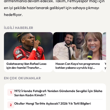
antrenmanla devam edecek. Takım, Fethiyespor maçı için
en iyi şekilde hazırlanarak galibiyet için sahaya çıkmayı
hedefliyor.
İLGILI HABERLER
Galatasaray’dan Rafael Leao
Hasan Can Kaya’nın programına
YÖK
için dev hamle! Transfer
katılan yabancı uyruklu kişi
yap
görüşmeleri başladı
çalışma izni olmadığı
dök
gerekçesiyle gözaltına alındı
EN ÇOK OKUNANLAR
1972 İrlanda Fotoğrafı Yeniden Gündemde Sevgilisi İçin Silaha
1
Sarılan Kadın Kimdir?
Okullar Hangi Tarihte Açılacak? 2026 Yılı Tatil Bilgileri
2