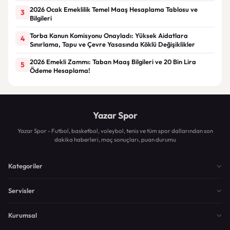
2026 Ocak Emeklilik Temel Maaş Hesaplama Tablosu ve
3
Bilgileri
Torba Kanun Komisyonu Onayladı: Yüksek Aidatlara
4
Sınırlama, Tapu ve Çevre Yasasında Köklü Değişiklikler
2026 Emekli Zammı: Taban Maaş Bilgileri ve 20 Bin Lira
5
Ödeme Hesaplama!
Yazar Spor
Yazar Spor - Futbol, basketbol, voleybol, tenis ve tüm spor dallarından son
dakika haberleri, maç sonuçları, puan durumu
Kategoriler
Servisler
Kurumsal