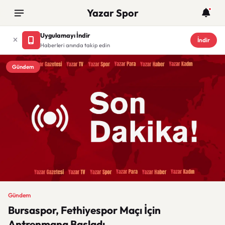
Yazar Spor
Uygulamayı İndir
İndir
Haberleri anında takip edin
Gündem
Gündem
Bursaspor, Fethiyespor Maçı İçin
Antrenmana Başladı