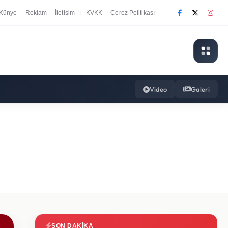
Künye
Reklam
İletişim
KVKK
Çerez Politikası
|
Video
Galeri
SON DAKIKA