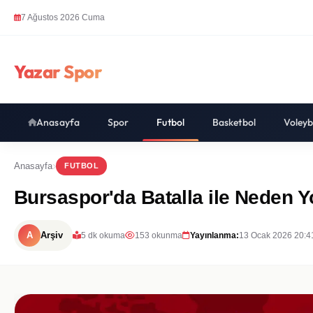
7 Ağustos 2026 Cuma
Yazar Spor
Anasayfa
Spor
Futbol
Basketbol
Voleyb
Anasayfa
FUTBOL
Bursaspor'da Batalla ile Neden Yo
A
Arşiv
5 dk okuma
153 okunma
Yayınlanma:
13 Ocak 2026 20:4