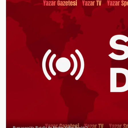
Bursaspor'da Batalla ile Neden Yollar Ayrıldı?