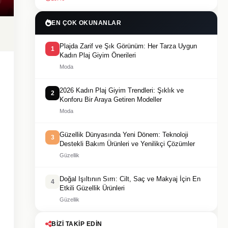
EN ÇOK OKUNANLAR
Plajda Zarif ve Şık Görünüm: Her Tarza Uygun
1
Kadın Plaj Giyim Önerileri
Moda
2026 Kadın Plaj Giyim Trendleri: Şıklık ve
2
Konforu Bir Araya Getiren Modeller
Moda
Güzellik Dünyasında Yeni Dönem: Teknoloji
3
Destekli Bakım Ürünleri ve Yenilikçi Çözümler
Güzellik
Doğal Işıltının Sırrı: Cilt, Saç ve Makyaj İçin En
4
Etkili Güzellik Ürünleri
Güzellik
BIZI TAKIP EDIN