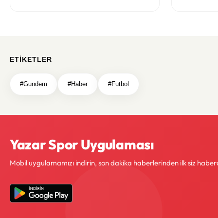
ETIKETLER
#Gundem
#Haber
#Futbol
Yazar Spor Uygulaması
Mobil uygulamamızı indirin, son dakika haberlerinden ilk siz haber